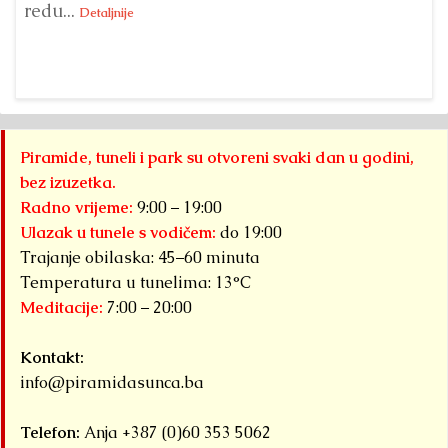
redu...
Su
Detaljnije
sl
Piramide, tuneli i park su otvoreni svaki dan u godini,
bez izuzetka.
Radno vrijeme:
9:00 – 19:00
Ulazak u tunele s vodičem:
do 19:00
Trajanje obilaska: 45–60 minuta
Temperatura u tunelima: 13°C
Meditacije:
7:00 – 20:00
Kontakt:
info@piramidasunca.ba
Telefon:
Anja +387 (0)60 353 5062