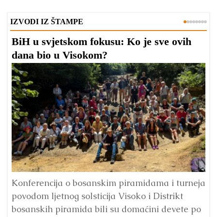
IZVODI IZ ŠTAMPE
BiH u svjetskom fokusu: Ko je sve ovih
D
dana bio u Visokom?
v
l
Konferencija o bosanskim piramidama i turneja
povodom ljetnog solsticija Visoko i Distrikt
Od
bosanskih piramida bili su domaćini devete po
Fo