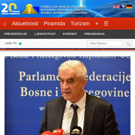
Skip
FONDACIJA ARHEOLOŠKI PARK:
to
BOSANSKA PIRAMIDA SUNCA
VISOKO, BOSNA I HERCEGOVINA
content
⌂
Aktuelnosti
Piramida
Turizam
⌖
☰
PREZENTACIJE
LJEKOVITOST
KONTAKT
PREDAVANJA
Sea
Search
LIVE TV
for: