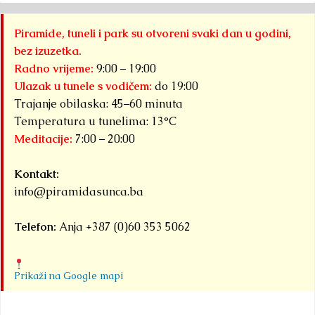
B
biti domaćin tri
do
velika
Piramide, tuneli i park su otvoreni svaki dan u godini,
pi
međunarodna
bez izuzetka.
Kr
sportska
Radno vrijeme:
9:00 – 19:00
događaja
Ulazak u tunele s vodičem:
do 19:00
okupljena pod
Trajanje obilaska: 45–60 minuta
zajedničkim
Temperatura u tunelima: 13°C
Meditacije:
7:00 – 20:00
nazivom...
Detaljnije
Kontakt:
info@piramidasunca.ba
Telefon:
Anja +387 (0)60 353 5062
Prikaži na Google mapi