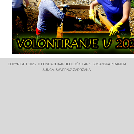
COPYRIGHT 2025- © FONDACIJA ARHEOLOŠKI PARK: BOSANSKA PIRAMIDA
SUNCA. SVA PRAVA ZADRŽANA.