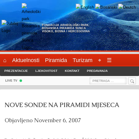
Skip
to
content
FONDACIJA ARHEOLOŠKI PARK:
BOSANSKA PIRAMIDA SUNCA
VISOKO, BOSNA I HERCEGOVINA
⌂
Aktuelnosti
Piramida
Turizam
⌖
☰
PREZENTACIJE
LJEKOVITOST
KONTAKT
PREDAVANJA
Sea
Search
LIVE TV
for:
NOVE SONDE NA PIRAMIDI MJESECA
Objavljeno
November 6, 2007