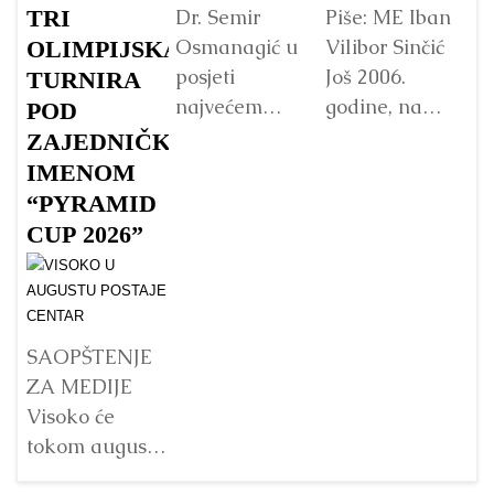
TRI
Dr. Semir
Piše: ME Iban
Osmanagić u
Vilibor Sinčić
OLIMPIJSKA
posjeti
Još 2006.
TURNIRA
Vo
najvećem
godine, na
p
POD
Budinom kipu
početku
Fo
ZAJEDNIČKIM
u Vijetnamu:
istraživanja
„
IMENOM
da li je važna
Bosanske
pa
“PYRAMID
veličina?
doline
B
CUP 2026”
piramida, na
p
Detaljnije
platou
Su
Piramide
g
Sunca
pr
SAOPŠTENJE
pronađen je...
j
ZA MEDIJE
na
Detaljnije
Visoko će
s
tokom augusta
pr
2026. godine