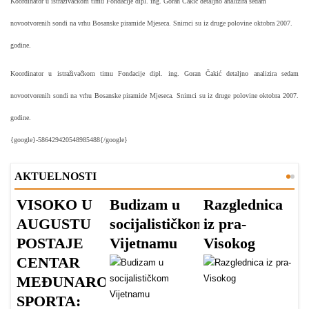
Koordinator u istraživačkom timu Fondacije dipl. ing. G
oran Čakić detaljno analizira sedam
novootvorenih sondi na vrhu Bosanske piramide Mjeseca. Snimci su iz druge polovine oktobra 2007.
godine.
Koordinator u istraživačkom timu Fondacije dipl. ing. G
oran Čakić detaljno analizira sedam
novootvorenih sondi na vrhu Bosanske piramide Mjeseca. Snimci su iz druge polovine oktobra 2007.
godine.
{google}-586429420548985488{/google}
AKTUELNOSTI
VISOKO U
Budizam u
Razglednica
V
AUGUSTU
socijalističkom
iz pra-
A
POSTAJE
Vijetnamu
Visokog
V
CENTAR
v
MEĐUNARODNOG
s
SPORTA: