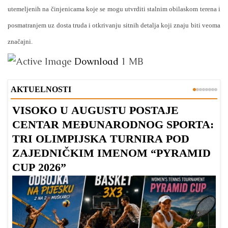
utemeljenih na činjenicama koje se mogu utvrditi stalnim obilaskom terena i
posmatranjem uz dosta truda i otkrivanju sitnih detalja koji znaju biti veoma
značajni.
Download
1 MB
AKTUELNOSTI
VISOKO U AUGUSTU POSTAJE
B
CENTAR MEĐUNARODNOG SPORTA:
TRI OLIMPIJSKA TURNIRA POD
ZAJEDNIČKIM IMENOM “PYRAMID
CUP 2026”