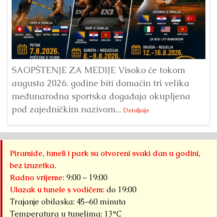
Dr
Bu
ve
SAOPŠTENJE ZA MEDIJE Visoko će tokom
augusta 2026. godine biti domaćin tri velika
međunarodna sportska događaja okupljena
pod zajedničkim nazivom...
Detaljnije
Piramide, tuneli i park su otvoreni svaki dan u godini,
bez izuzetka.
Radno vrijeme:
9:00 – 19:00
Ulazak u tunele s vodičem:
do 19:00
Trajanje obilaska: 45–60 minuta
Temperatura u tunelima: 13°C