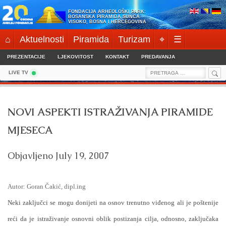
Skip
FONDACIJA ARHEOLOŠKI PARK:
to
BOSANSKA PIRAMIDA SUNCA
VISOKO, BOSNA I HERCEGOVINA
content
⌂
Aktuelnosti
Piramida
Turizam
⌖
☰
PREZENTACIJE
LJEKOVITOST
KONTAKT
PREDAVANJA
Sea
Search
LIVE TV
for:
NOVI ASPEKTI ISTRAŽIVANJA PIRAMIDE
MJESECA
Objavljeno
July 19, 2007
Autor: Goran Čakić, dipl.ing
Neki zaključci se mogu donijeti na osnov trenutno viđenog ali je poštenije
reći da je istraživanje osnovni oblik postizanja cilja, odnosno, zaključaka