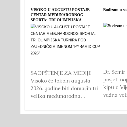
VISOKO U AUGUSTU POSTAJE
Budizam u so
CENTAR MEĐUNARODNOG
SPORTA: TRI OLIMPIJSKA
TURNIRA POD ZAJEDNIČKIM
IMENOM “PYRAMID CUP 2026”
Dr. Semir
SAOPŠTENJE ZA MEDIJE
posjeti n
Visoko će tokom augusta
kipu u Vij
2026. godine biti domaćin tri
važna vel
velika međunarodna
sportska događaja okupljena
pod zajedničkim nazivom...
Detaljnije