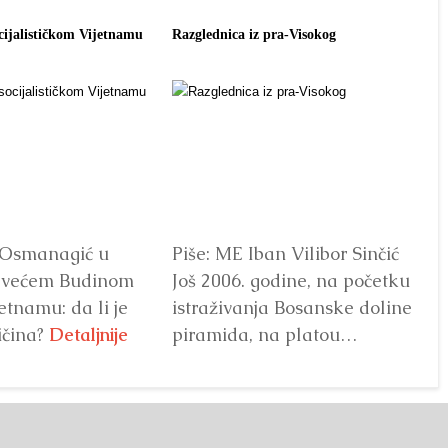
cijalističkom Vijetnamu
Razglednica iz pra-Visokog
Vol
vra
 Osmanagić u
Piše: ME Iban Vilibor Sinčić
Vo
ajvećem Budinom
Još 2006. godine, na početku
Fo
etnamu: da li je
istraživanja Bosanske doline
Bo
ičina?
Detaljnije
piramida, na platou
ve
Piramide Sunca pronađen
je
je...
Detaljnije
se
Bo
Kr