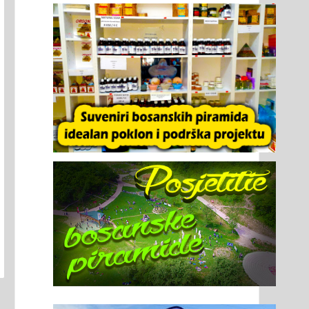
onterka iz Australije: U Visoko se
Ponagar donosi hinduističku tradi
ćam svake godine
Vijetnamu
lonterski program
Dr. Semir Osmanagić
ndacije „Arheološki park:
odgovara otkud i otkad
sanska piramida Sunca“
hinduizam u Vijetnamu
ć godinama predstavlja
Detaljnije
dan od najprepoznatljivijih
gmenata projekta
sanske doline piramida.
oz...
Detaljnije