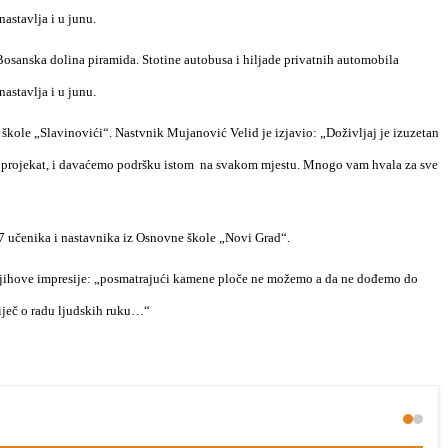
nastavlja i u junu.
Bosanska dolina piramida. Stotine autobusa i hiljade privatnih automobila
nastavlja i u junu.
 škole „Slavinovići“. Nastvnik Mujanović Velid je izjavio: „Doživljaj je izuzetan
 projekat, i davaćemo podršku istom
na svakom mjestu. Mnogo vam hvala za sve
87 učenika i nastavnika iz Osnovne škole „Novi Grad“.
 Njihove impresije: „posmatrajući kamene ploče ne možemo a da ne dođemo do
riječ o radu ljudskih ruku…“