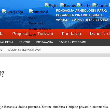
FONDACIJA ARHEOLOŠKI PARK:
BOSANSKA PIRAMIDA SUNCA
VISOKO, BOSNA I HERCEGOVINA
da
Projekat
Turizam
Fondacija
Izvodi iz 
IAL MEDIA
KONTAKT
PREDAVANJA
RAVNE 2 – PROGRAMI
JE
LIDERA SVJESNOSTI 2025
?
 je Bosanska dolina piramida. Stotine autobusa i hiljade privatnih automobila