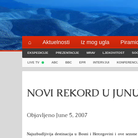
Skip
to
content
⌂
Aktuelnosti
Iz mog ugla
Pirami
EKSPEDICIJE
Blogeri
PREZENTACIJE
⌖
MRAV
LJEKOVITOST
SOC
LIVE TV
ABC
BBC
EPR
INTERVJUI
KONFERENCI
NOVI REKORD U JUNU
Objavljeno
June 5, 2007
Najuzbudljivija destinacija u Bosni i Hercegovini i ove sezone