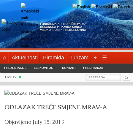
Skip
to
content
FONDACIJA ARHEOLOŠKI PARK:
BOSANSKA PIRAMIDA SUNCA
VISOKO, BOSNA I HERCEGOVINA
⌂
Aktuelnosti
Piramida
Turizam
⌖
☰
PREZENTACIJE
LJEKOVITOST
KONTAKT
PREDAVANJA
Sea
Search
LIVE TV
for:
ODLAZAK TREĆE SMJENE MRAV-A
Objavljeno
July 15, 2013