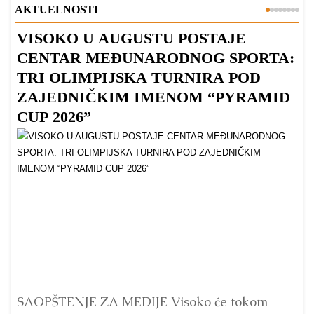
AKTUELNOSTI
VISOKO U AUGUSTU POSTAJE
B
CENTAR MEĐUNARODNOG SPORTA:
TRI OLIMPIJSKA TURNIRA POD
ZAJEDNIČKIM IMENOM “PYRAMID
CUP 2026”
Dr
Bu
ve
SAOPŠTENJE ZA MEDIJE Visoko će tokom