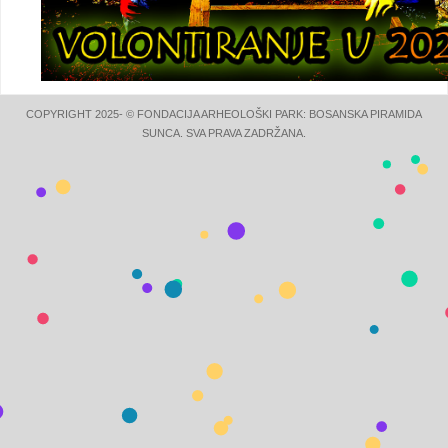
COPYRIGHT 2025- © FONDACIJA ARHEOLOŠKI PARK: BOSANSKA PIRAMIDA
SUNCA. SVA PRAVA ZADRŽANA.