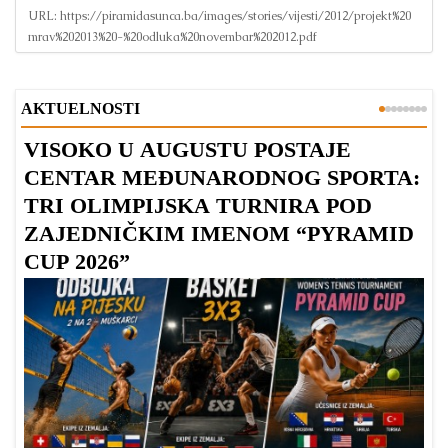
URL:
https://piramidasunca.ba/images/stories/vijesti/2012/projekt%20
mrav%202013%20-%20odluka%20novembar%202012.pdf
AKTUELNOSTI
VISOKO U AUGUSTU POSTAJE
B
CENTAR MEĐUNARODNOG SPORTA:
TRI OLIMPIJSKA TURNIRA POD
ZAJEDNIČKIM IMENOM “PYRAMID
CUP 2026”
Dr
Bu