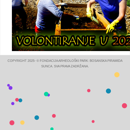
COPYRIGHT 2025- © FONDACIJA ARHEOLOŠKI PARK: BOSANSKA PIRAMIDA
SUNCA. SVA PRAVA ZADRŽANA.