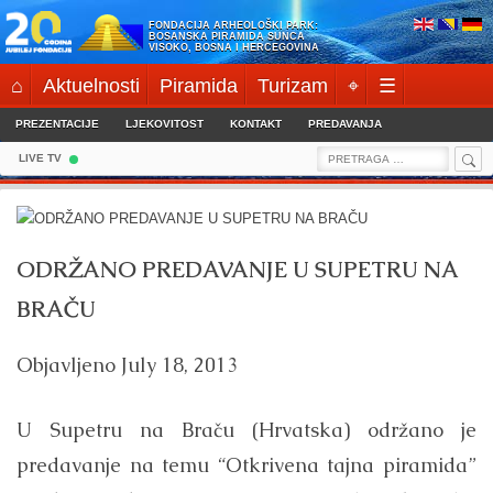
Skip
FONDACIJA ARHEOLOŠKI PARK:
to
BOSANSKA PIRAMIDA SUNCA
VISOKO, BOSNA I HERCEGOVINA
content
⌂
Aktuelnosti
Piramida
Turizam
⌖
☰
PREZENTACIJE
LJEKOVITOST
KONTAKT
PREDAVANJA
Sea
Search
LIVE TV
for:
ODRŽANO PREDAVANJE U SUPETRU NA
BRAČU
Objavljeno
July 18, 2013
U Supetru na Braču (Hrvatska) održano je
predavanje na temu “Otkrivena tajna piramida”