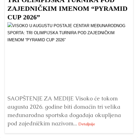
ZAJEDNIČKIM IMENOM “PYRAMID
CUP 2026”
Dr
Bu
ve
SAOPŠTENJE ZA MEDIJE Visoko će tokom
augusta 2026. godine biti domaćin tri velika
međunarodna sportska događaja okupljena
pod zajedničkim nazivom...
Detaljnije