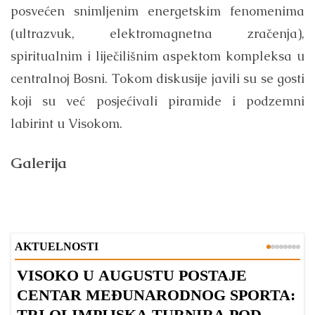
posvećen snimljenim energetskim fenomenima
(ultrazvuk, elektromagnetna zračenja),
spiritualnim i liječilišnim aspektom kompleksa u
centralnoj Bosni. Tokom diskusije javili su se gosti
koji su već posjećivali piramide i podzemni
labirint u Visokom.
Galerija
AKTUELNOSTI
VISOKO U AUGUSTU POSTAJE
B
CENTAR MEĐUNARODNOG SPORTA:
TRI OLIMPIJSKA TURNIRA POD