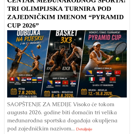
CENTAR MEĐUNARODNOG SPORTA:
TRI OLIMPIJSKA TURNIRA POD
ZAJEDNIČKIM IMENOM “PYRAMID
CUP 2026”
Dr
Bu
ve
SAOPŠTENJE ZA MEDIJE Visoko će tokom
augusta 2026. godine biti domaćin tri velika
međunarodna sportska događaja okupljena
pod zajedničkim nazivom...
Detaljnije