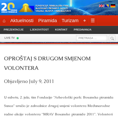
Skip
FONDACIJA ARHEOLOŠKI PARK:
to
BOSANSKA PIRAMIDA SUNCA
VISOKO, BOSNA I HERCEGOVINA
content
⌂
Aktuelnosti
Piramida
Turizam
⌖
☰
PREZENTACIJE
LJEKOVITOST
KONTAKT
PREDAVANJA
Sea
Search
LIVE TV
for:
OPROŠTAJ S DRUGOM SMJENOM
VOLONTERA
Objavljeno
July 9, 2011
U subotu, 2. jula, tim Fondacije “Arheološki park: Bosanska piramida
Sunca” uručio je zahvalnice drugoj smjeni volontera Međunarodne
radne akcije volontera “MRAV Bosanske piramide 2011”. Volonteri