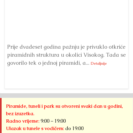
Prije dvadeset godina pažnju je privuklo otkriće
piramidnih struktura u okolici Visokog. Tada se
Sv
govorilo tek o jednoj piramidi, a...
pr
Detaljnije
Piramide, tuneli i park su otvoreni svaki dan u godini,
bez izuzetka.
Radno vrijeme:
9:00 – 19:00
Ulazak u tunele s vodičem:
do 19:00