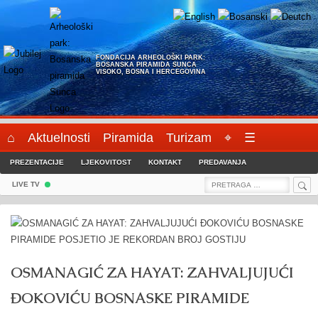
Skip
to
content
FONDACIJA ARHEOLOŠKI PARK:
BOSANSKA PIRAMIDA SUNCA
VISOKO, BOSNA I HERCEGOVINA
⌂
Aktuelnosti
Piramida
Turizam
⌖
☰
PREZENTACIJE
LJEKOVITOST
KONTAKT
PREDAVANJA
Sea
Search
LIVE TV
for:
OSMANAGIĆ ZA HAYAT: ZAHVALJUJUĆI
ĐOKOVIĆU BOSNASKE PIRAMIDE