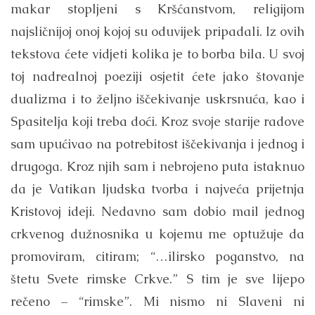
makar stopljeni s Kršćanstvom, religijom
najsličnijoj onoj kojoj su oduvijek pripadali. Iz ovih
tekstova ćete vidjeti kolika je to borba bila. U svoj
toj nadrealnoj poeziji osjetit ćete jako štovanje
dualizma i to željno iščekivanje uskrsnuća, kao i
Spasitelja koji treba doći. Kroz svoje starije radove
sam upućivao na potrebitost iščekivanja i jednog i
drugoga. Kroz njih sam i nebrojeno puta istaknuo
da je Vatikan ljudska tvorba i najveća prijetnja
Kristovoj ideji. Nedavno sam dobio mail jednog
crkvenog dužnosnika u kojemu me optužuje da
promoviram, citiram; “…ilirsko poganstvo, na
štetu Svete rimske Crkve.” S tim je sve lijepo
rečeno – “rimske”. Mi nismo ni Slaveni ni