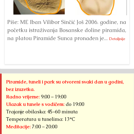
Piše: ME Iban Vilibor Sinčić Još 2006. godine, na
Ni
početku istraživanja Bosanske doline piramida,
uo
na platou Piramide Sunca pronađen je...
se
Detaljnije
Piramide, tuneli i park su otvoreni svaki dan u godini,
bez izuzetka.
Radno vrijeme:
9:00 – 19:00
Ulazak u tunele s vodičem:
do 19:00
Trajanje obilaska: 45–60 minuta
Temperatura u tunelima: 13°C
Meditacije:
7:00 – 20:00