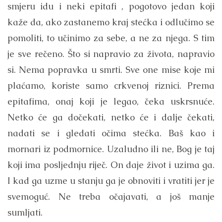
smjeru idu i neki epitafi , pogotovo jedan koji
kaže da, ako zastanemo kraj stećka i odlučimo se
pomoliti, to učinimo za sebe, a ne za njega. S tim
je sve rečeno. Što si napravio za života, napravio
si. Nema popravka u smrti. Sve one mise koje mi
plaćamo, koriste samo crkvenoj riznici. Prema
epitafima, onaj koji je legao, čeka uskrsnuće.
Netko će ga dočekati, netko će i dalje čekati,
nadati se i gledati očima stećka. Baš kao i
mornari iz podmornice. Uzaludno ili ne, Bog je taj
koji ima posljednju riječ. On daje život i uzima ga.
I kad ga uzme u stanju ga je obnoviti i vratiti jer je
svemoguć. Ne treba očajavati, a još manje
sumljati.