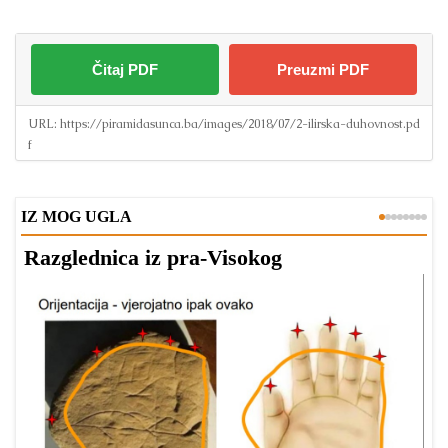
Čitaj PDF
Preuzmi PDF
URL:
https://piramidasunca.ba/images/2018/07/2-ilirska-duhovnost.pd
f
IZ MOG UGLA
Razglednica iz pra-Visokog
T