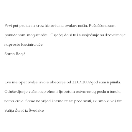
Prvi put prolazim kroz historiju na ovakav način. Počašćena sam
ponuđenom mogućnošću. Osjećaj da si tu i suosjećanje sa drevnima je
naprosto fascinirajuće!
Sarah Begić
Evo me opet ovdje, svoje obećanje od 22.07.2009 god sam ispunila.
Oduševljenje vašim uspjehom i ljepotom ostvarenog posla u tunelu,
nama kraja. Samo naprijed i nemojte se predavati, svi smo vi vaš tim.
Safija Žunić iz Švedske