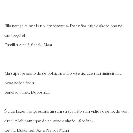
Bilo nam je super i vrlo interesantno. Da se što prije dokaže ono za
čim tragate!
Familija Alagić, Sanski Most
Ma super je samo da se političari malo više uključe radi finansiranja
ovog našeg čuda.
Senahid Husić, Dobosnica
Šta da kažem, impresioniran sam sa svim što sam vidio i osjetio, da vam
dragi Allah pomogne da se istina dokaže…Srećno…
Cetina Muhamed, Azra Nejra i Mahir