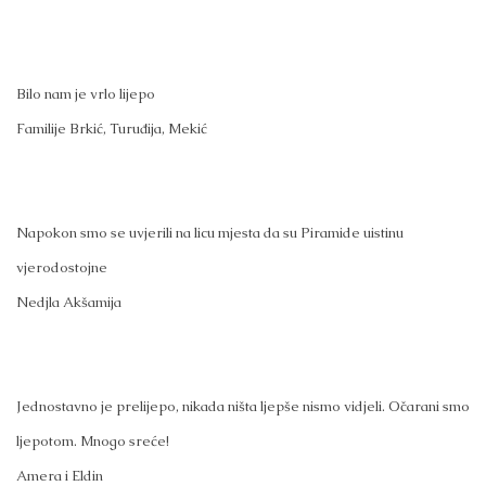
Bilo nam je vrlo lijepo
Familije Brkić, Turuđija, Mekić
Napokon smo se uvjerili na licu mjesta da su Piramide uistinu
vjerodostojne
Nedjla Akšamija
Jednostavno je prelijepo, nikada ništa ljepše nismo vidjeli. Očarani smo
ljepotom. Mnogo sreće!
Amera i Eldin