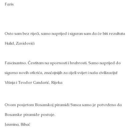
Faris
Osto sam bez riječi, samo naprijed i siguran sam da će biti rezultata
Halid, Zavidovići
Fascinantno. Čestitam na upornosti i hrabrosti. Samo naprijed do
sigurno novih otkrića, značajnijih za cijeli svijet i našu civilizaciju!
Višnja i Teodor Candarić, Rijeka
Ovom posjetom Bosanskoj piramidi Sunca samo je potvrđeno da
Bosanske piramide postoje.
Jasmina, Bihać