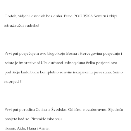
Dođoh, vidjeh i ostadoh bez daha. Puna PODRŠKA Semiru i ekipi
istraživača i radnika!
Prvi put posjećujem ovo blago koje Bosna i Hercegovina posjeduje i
zaista je impresivno! U budućnosti jednog dana želim posjetiti ovo
područje kada bude kompletno sa svim iskopinama povezano. Samo
naprijed !!!
Prvi put porodica Cetina iz Švedske. Odlično, nezaboravno. Sljedeća
posjeta kad se Piramide iskopaju.
Hasan, Aida, Hana i Armin