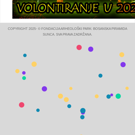
COPYRIGHT 2025- © FONDACIJA ARHEOLOŠKI PARK: BOSANSKA PIRAMIDA
SUNCA. SVA PRAVA ZADRŽANA.