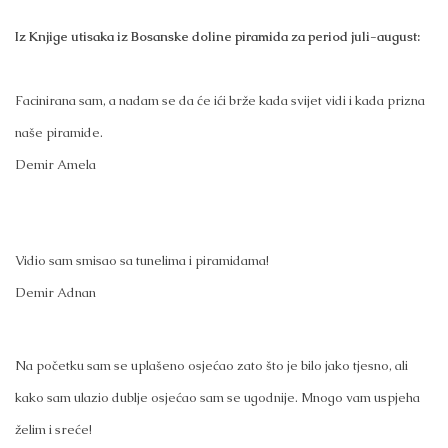
Iz Knjige utisaka iz Bosanske doline piramida za period juli-august:
Facinirana sam, a nadam se da će ići brže kada svijet vidi i kada prizna
naše piramide.
Demir Amela
Vidio sam smisao sa tunelima i piramidama!
Demir Adnan
Na početku sam se uplašeno osjećao zato što je bilo jako tjesno, ali
kako sam ulazio dublje osjećao sam se ugodnije. Mnogo vam uspjeha
želim i sreće!