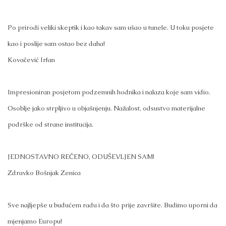
Po prirodi veliki skeptik i kao takav sam ušao u tunele. U toku posjete
kao i poslije sam ostao bez daha!
Kovačević Irfan
Impresioniran posjetom podzemnih hodnika i nalaza koje sam vidio.
Osoblje jako strpljivo u objašnjenju. Nažalost, odsustvo materijalne
podrške od strane institucija.
JEDNOSTAVNO REČENO, ODUŠEVLJEN SAM!
Zdravko Bošnjak Zenica
Sve najljepše u budućem radu i da što prije završite. Budimo uporni da
mjenjamo Europu!