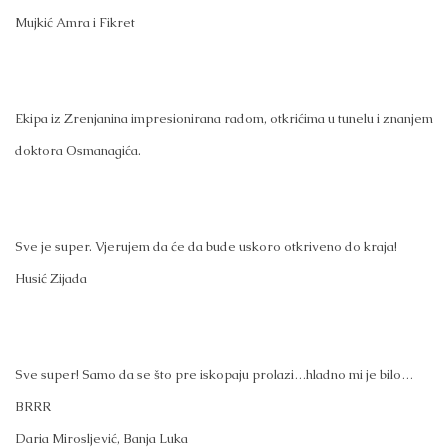
Mujkić Amra i Fikret
Ekipa iz Zrenjanina impresionirana radom, otkrićima u tunelu i znanjem
doktora Osmanagića.
Sve je super. Vjerujem da će da bude uskoro otkriveno do kraja!
Husić Zijada
Sve super! Samo da se što pre iskopaju prolazi…hladno mi je bilo…
BRRR
Daria Mirosljević, Banja Luka