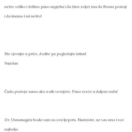
nešto veliko i želimo puno uspjeha i da čitav svijet zna da Bosna postoji
i da imamo i mi nešto!
Ne vjerujte u priče, dođite pa pogledajte istinu!
Snježan
Čuda postoje samo ako u nih verujete. Puno sreće u daljem radu!
Dr. Osmanagiću hvala vam za ovu ljepotu. Nastavite, uz vas smo i sve
najbolje.