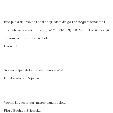
Prvi put, a sigurno ne i posljednji. Ništa drugo reći nego fascinantno i
nastavite sa izvrsnim poslom, SAMO NAPRIJED!!! Svima koji učestvuju
u ovom radu želim sve najbolje!
Dženita B
Sve najbolje u daljem radu i puno sreće!
Familija Alagić, Prijedor
Veoma interesantna i misteriozna posjeta!
Piere Buehler, Švicarska