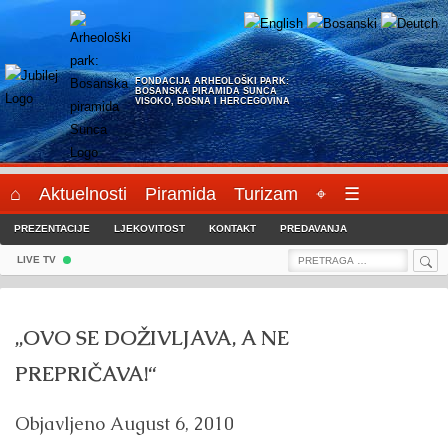
Skip
to
content
FONDACIJA ARHEOLOŠKI PARK:
BOSANSKA PIRAMIDA SUNCA
VISOKO, BOSNA I HERCEGOVINA
⌂
Aktuelnosti
Piramida
Turizam
⌖
☰
PREZENTACIJE
LJEKOVITOST
KONTAKT
PREDAVANJA
Sea
Search
LIVE TV
for:
„OVO SE DOŽIVLJAVA, A NE
PREPRIČAVA!“
Objavljeno
August 6, 2010