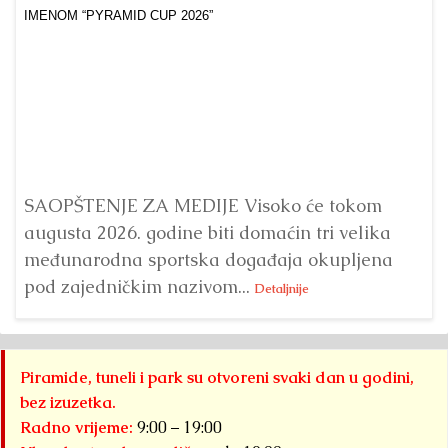
Dr
Bu
ve
SAOPŠTENJE ZA MEDIJE Visoko će tokom
augusta 2026. godine biti domaćin tri velika
međunarodna sportska događaja okupljena
pod zajedničkim nazivom...
Detaljnije
Piramide, tuneli i park su otvoreni svaki dan u godini,
bez izuzetka.
Radno vrijeme:
9:00 – 19:00