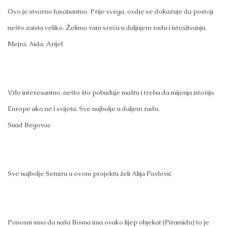
Ovo je stvarno fascinantno. Prije svega, ovdje se dokazuje da postoji
nešto zaista veliko. Želimo vam sreću u daljnjem radu i istraživanju.
Mejra, Aida, Arijel
Vrlo interesantno, nešto što pobuđuje maštu i treba da mijenja istoriju
Europe ako ne i svijeta. Sve najbolje u daljem radu.
Suad Begovac
Sve najbolje Semiru u ovom projektu želi Alija Pavlović
Ponosni smo da naša Bosna ima ovako lijep objekat (Piramidu) to je