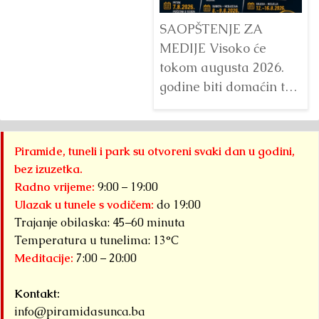
SAOPŠTENJE ZA
MEDIJE Visoko će
tokom augusta 2026.
godine biti domaćin tri
velika međunarodna
sportska događaja
okupljena pod
Piramide, tuneli i park su otvoreni svaki dan u godini,
zajedničkim nazivom...
bez izuzetka.
Detaljnije
Radno vrijeme:
9:00 – 19:00
Ulazak u tunele s vodičem:
do 19:00
Trajanje obilaska: 45–60 minuta
Temperatura u tunelima: 13°C
Meditacije:
7:00 – 20:00
Kontakt:
info@piramidasunca.ba