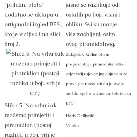
“prilazni plato“
jasno se razlikuje od
dodatno se uklapa u
ostalih po boji, visini i
ortiginalni izgled BPS ,
obliku. Svi su manje
što je vidljivo i na slici
više zaobljeni, osim
broj 2.
ovog piramidalnog.
Zaključak: Golim okom
prepoznatljijv piramidalni oblik i
orjentacija sjever jug daju nam za
pravo pretpostaviti da je ovdje
možda riječ o važnom artefaktu sa
BPS!
Slika 5. Na vrhu čak
možemo primjetiti i
Haris Delibašić
piramidion (postoji
Visoko
razlika u boji, vrh je