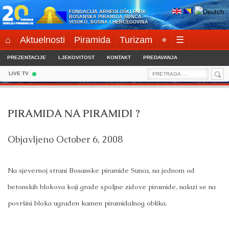
Skip
FONDACIJA ARHEOLOŠKI PARK:
to
BOSANSKA PIRAMIDA SUNCA
VISOKO, BOSNA I HERCEGOVINA
content
⌂
Aktuelnosti
Piramida
Turizam
⌖
☰
PREZENTACIJE
LJEKOVITOST
KONTAKT
PREDAVANJA
Sea
Search
LIVE TV
for:
PIRAMIDA NA PIRAMIDI ?
Objavljeno
October 6, 2008
Na sjevernoj strani Bosanske piramide Sunca, na jednom od
betonskih blokova koji grade spoljne zidove piramide, nalazi se na
površini bloka ugrađen kamen piramidalnog oblika.