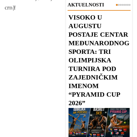
AKTUELNOSTI
crn)!
VISOKO U
B
AUGUSTU
s
POSTAJE CENTAR
V
MEĐUNARODNOG
SPORTA: TRI
OLIMPIJSKA
TURNIRA POD
ZAJEDNIČKIM
D
IMENOM
po
“PYRAMID CUP
B
2026”
Vi
va