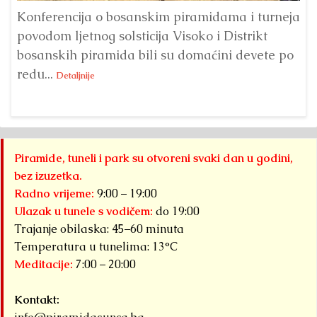
Konferencija o bosanskim piramidama i turneja
Od
povodom ljetnog solsticija Visoko i Distrikt
Fo
bosanskih piramida bili su domaćini devete po
Su
redu...
sl
Detaljnije
Piramide, tuneli i park su otvoreni svaki dan u godini,
bez izuzetka.
Radno vrijeme:
9:00 – 19:00
Ulazak u tunele s vodičem:
do 19:00
Trajanje obilaska: 45–60 minuta
Temperatura u tunelima: 13°C
Meditacije:
7:00 – 20:00
Kontakt: