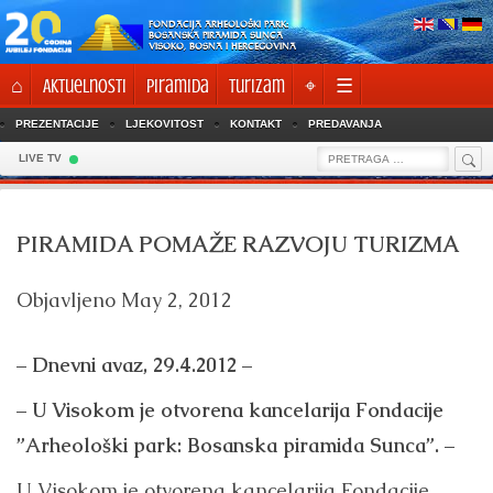
Skip
FONDACIJA ARHEOLOŠKI PARK:
to
BOSANSKA PIRAMIDA SUNCA
VISOKO, BOSNA I HERCEGOVINA
content
⌂
Aktuelnosti
Piramida
Turizam
⌖
☰
PREZENTACIJE
LJEKOVITOST
KONTAKT
PREDAVANJA
Sea
Search
LIVE TV
for:
PIRAMIDA POMAŽE RAZVOJU TURIZMA
Objavljeno
May 2, 2012
– Dnevni avaz, 29.4.2012 –
– U Visokom je otvorena kancelarija Fondacije
”Arheološki park: Bosanska piramida Sunca”. –
U Visokom je otvorena kancelarija Fondacije