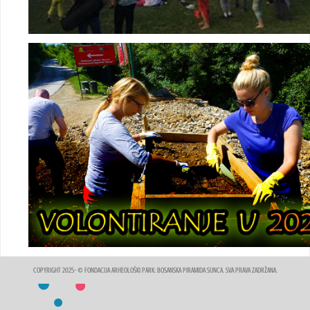
COPYRIGHT 2025- © FONDACIJA ARHEOLOŠKI PARK: BOSANSKA PIRAMIDA SUNCA. SVA PRAVA ZADRŽANA.