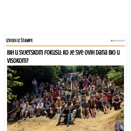
IZVODI IZ ŠTAMPE
BiH u svjetskom fokusu: Ko je sve ovih dana bio u
Dr
Visokom?
ar