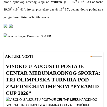
0
0
plohe njihovog četvrtog sloja od vertikale je 19,47
(19
28′) odnosno
0
0
0
19,69
(19
41′), što se, prosječno uzevši 19
35′, veoma dobro podudara s
geografskom širinom Teotihuacana.
Download
300 KB
AKTUELNOSTI
VISOKO U AUGUSTU POSTAJE
B
CENTAR MEĐUNARODNOG SPORTA:
TRI OLIMPIJSKA TURNIRA POD
ZAJEDNIČKIM IMENOM “PYRAMID
CUP 2026”