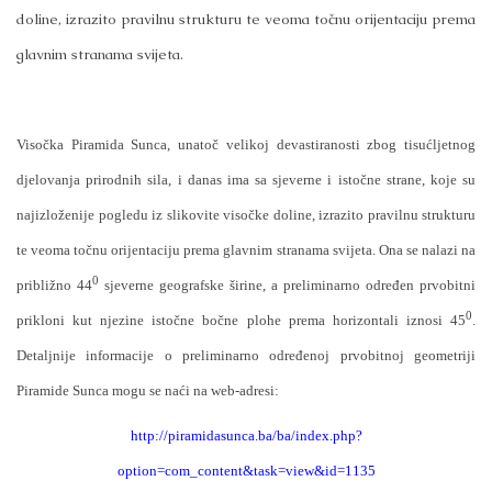
doline, izrazito pravilnu strukturu te veoma točnu orijentaciju prema
glavnim stranama svijeta.
Visočka Piramida Sunca, unatoč velikoj devastiranosti zbog tisućljetnog
djelovanja prirodnih sila, i danas ima sa sjeverne i istočne strane, koje su
najizloženije pogledu iz slikovite visočke doline, izrazito pravilnu strukturu
te veoma točnu orijentaciju prema glavnim stranama svijeta. Ona se nalazi na
0
približno 44
sjeverne geografske širine, a preliminarno određen prvobitni
0
prikloni kut njezine istočne bočne plohe prema horizontali iznosi 45
.
Detaljnije informacije o preliminarno određenoj prvobitnoj geometriji
Piramide Sunca mogu se naći na web-adresi:
http://piramidasunca.ba/ba/index.php?
option=com_content&task=view&id=1135