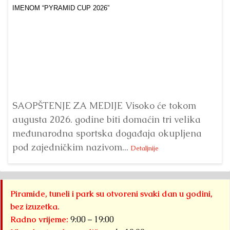
Dr
Bu
ve
SAOPŠTENJE ZA MEDIJE Visoko će tokom
augusta 2026. godine biti domaćin tri velika
međunarodna sportska događaja okupljena
pod zajedničkim nazivom...
Detaljnije
Piramide, tuneli i park su otvoreni svaki dan u godini,
bez izuzetka.
Radno vrijeme:
9:00 – 19:00