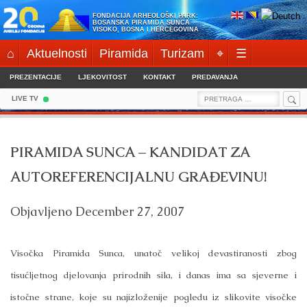
Skip
FONDACIJA ARHEOLOŠKI PARK:
to
BOSANSKA PIRAMIDA SUNCA
VISOKO, BOSNA I HERCEGOVINA
content
⌂
Aktuelnosti
Piramida
Turizam
⌖
☰
PREZENTACIJE
LJEKOVITOST
KONTAKT
PREDAVANJA
Sea
Search
LIVE TV
for:
PIRAMIDA SUNCA – KANDIDAT ZA
AUTOREFERENCIJALNU GRAĐEVINU!
Objavljeno
December 27, 2007
Visočka Piramida Sunca, unatoč velikoj devastiranosti zbog
tisućljetnog djelovanja prirodnih sila, i danas ima sa sjeverne i
istočne strane, koje su najizloženije pogledu iz slikovite visočke