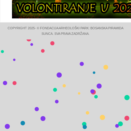
COPYRIGHT 2025- © FONDACIJA ARHEOLOŠKI PARK: BOSANSKA PIRAMIDA
SUNCA. SVA PRAVA ZADRŽANA.