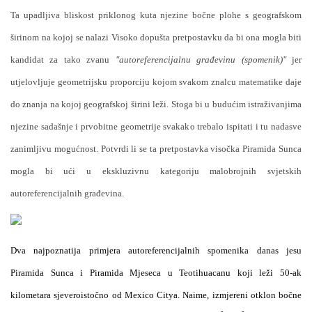
Ta upadljiva bliskost priklonog kuta njezine bočne plohe s geografskom
širinom na kojoj se nalazi Visoko dopušta pretpostavku da bi ona mogla biti
kandidat za tako zvanu
"autoreferencijalnu građevinu (spomenik)"
jer
utjelovljuje geometrijsku proporciju kojom svakom znalcu matematike daje
do znanja na kojoj geografskoj širini leži. Stoga bi u budućim istraživanjima
njezine sadašnje i prvobitne geometrije svakako trebalo ispitati i tu nadasve
zanimljivu mogućnost. Potvrdi li se ta pretpostavka visočka Piramida Sunca
mogla bi ući u ekskluzivnu kategoriju malobrojnih svjetskih
autoreferencijalnih građevina.
Dva najpoznatija primjera autoreferencijalnih spomenika danas jesu
Piramida Sunca i Piramida Mjeseca u Teotihuacanu koji leži 50-ak
kilometara sjeveroistočno od
Mexico
Citya
. Naime, izmjereni otklon bočne