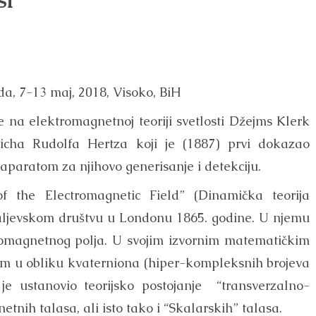
si”
da, 7-13 maj, 2018, Visoko, BiH
na elektromagnetnoj teoriji svetlosti Džejms Klerk
icha Rudolfa Hertza koji je (1887) prvi dokazao
aparatom za njihovo generisanje i detekciju.
 the Electromagnetic Field” (Dinamička teorija
raljevskom društvu u Londonu 1865. godine. U njemu
tromagnetnog polja. U svojim izvornim matematičkim
m u obliku kvaterniona (hiper-kompleksnih brojeva
e ustanovio teorijsko postojanje “transverzalno-
etnih talasa, ali isto tako i “Skalarskih” talasa.