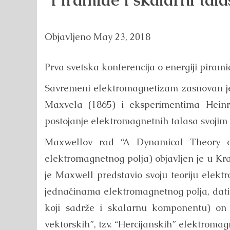
“Piramide i skalarni tala
Objavljeno
May 23, 2018
Prva svetska konferencija o energiji pirami
Savremeni elektromagnetizam zasnovan je 
Maxvela (1865) i eksperimentima Heinr
postojanje elektromagnetnih talasa svojim 
Maxwellov rad “A Dynamical Theory of
elektromagnetnog polja) objavljen je u K
je Maxwell predstavio svoju teoriju elek
jednačinama elektromagnetnog polja, dati
koji sadrže i skalarnu komponentu) on j
vektorskih”, tzv. “Hercijanskih” elektromagn