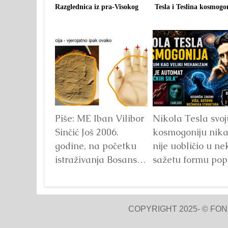
Razglednica iz pra-Visokog
Tesla i Teslina kosmogo
Piše: ME Iban Vilibor
Nikola Tesla svoj
Sinčić Još 2006.
kosmogoniju nik
godine, na početku
nije uobličio u ne
istraživanja Bosanske
sažetu formu pop
doline piramida, na
knjige ali se ona
platou Piramide
može doseći
Sunca pronađen je...
analizom...
Detalj
COPYRIGHT 2025- © FO
Detaljnije