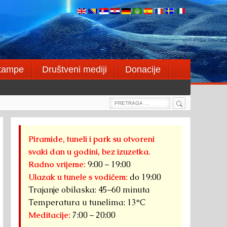
štampe
Društveni mediji
Donacije
Search
Search
for:
Piramide, tuneli i park su otvoreni
svaki dan u godini, bez izuzetka.
Radno vrijeme:
9:00 – 19:00
Ulazak u tunele s vodičem:
do 19:00
Trajanje obilaska: 45–60 minuta
Temperatura u tunelima: 13°C
Meditacije:
7:00 – 20:00