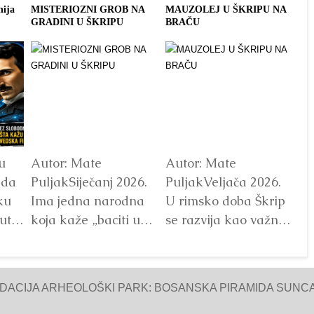
nija
MISTERIOZNI GROB NA
MAUZOLEJ U ŠKRIPU NA
ME
GRADINI U ŠKRIPU
BRAČU
ŠK
u
Autor: Mate
Autor: Mate
Au
ada
PuljakSiječanj 2026.
PuljakVeljača 2026.
Pu
ku
Ima jedna narodna
U rimsko doba Škrip
Pr
ut
koja kaže „baciti u
se razvija kao važno
Al
 ipak
škrip“, odnosno baciti
lokalno središte.
M
u rupu/ škripu/
Arheološki nalazi
Ni
nije
stijenu, tj.ubaciti
potvrđujupostojanje
pr
NDACIJA ARHEOLOŠKI PARK: BOSANSKA PIRAMIDA SUNCA
nešto/...
Detaljnije
rimske arhitekture,
na