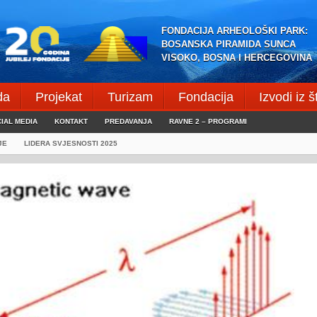
FONDACIJA ARHEOLOŠKI PARK:
BOSANSKA PIRAMIDA SUNCA
VISOKO, BOSNA I HERCEGOVINA
da
Projekat
Turizam
Fondacija
Izvodi iz 
IAL MEDIA
KONTAKT
PREDAVANJA
RAVNE 2 – PROGRAMI
JE
LIDERA SVJESNOSTI 2025