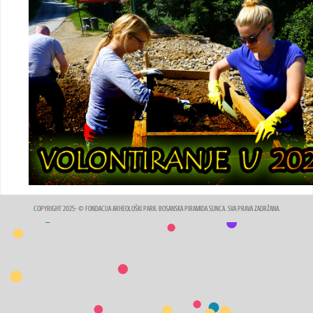
COPYRIGHT 2025- © FONDACIJA ARHEOLOŠKI PARK: BOSANSKA PIRAMIDA SUNCA. SVA PRAVA ZADRŽANA.