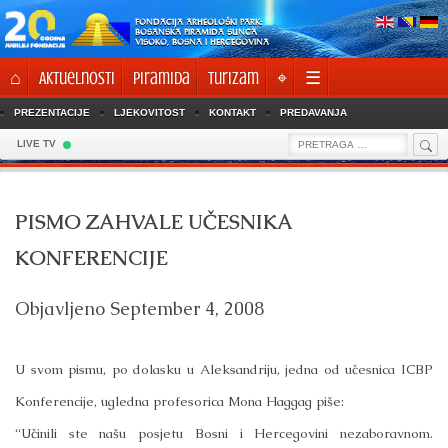
Skip
FONDACIJA ARHEOLOŠKI PARK:
to
BOSANSKA PIRAMIDA SUNCA
VISOKO, BOSNA I HERCEGOVINA
content
⌂
Aktuelnosti
Piramida
Turizam
⌖
☰
PREZENTACIJE
LJEKOVITOST
KONTAKT
PREDAVANJA
Sea
Search
LIVE TV
for:
PISMO ZAHVALE UČESNIKA
KONFERENCIJE
Objavljeno
September 4, 2008
U svom pismu, po dolasku u Aleksandriju, jedna od učesnica ICBP
Konferencije, ugledna profesorica Mona Haggag piše:
“Učinili ste našu posjetu Bosni i Hercegovini nezaboravnom.