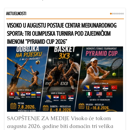
AKTUELNOSTI
VISOKO U AUGUSTU POSTAJE CENTAR MEĐUNARODNOG
Bu
SPORTA: TRI OLIMPIJSKA TURNIRA POD ZAJEDNIČKIM
IMENOM “PYRAMID CUP 2026”
Dr
Bu
ve
SAOPŠTENJE ZA MEDIJE Visoko će tokom
augusta 2026. godine biti domaćin tri velika