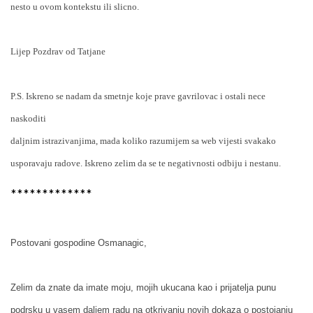
nesto u ovom kontekstu ili slicno.
Lijep Pozdrav od Tatjane
P.S. Iskreno se nadam da smetnje koje prave gavrilovac i ostali nece
naskoditi
daljnim istrazivanjima, mada koliko razumijem sa web vijesti svakako
usporavaju radove. Iskreno zelim da se te negativnosti odbiju i nestanu.
*************
Postovani gospodine Osmanagic,
Zelim da znate da imate moju, mojih ukucana kao i prijatelja punu
podrsku u vasem daljem radu na otkrivanju novih dokaza o postojanju