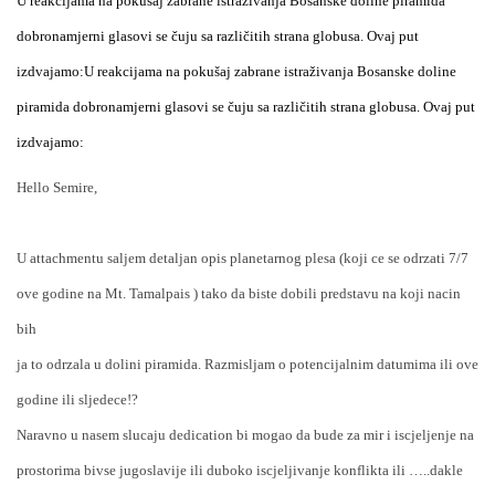
U reakcijama na pokušaj zabrane istraživanja Bosanske doline piramida
dobronamjerni glasovi se čuju sa različitih strana globusa. Ovaj put
izdvajamo:
U reakcijama na pokušaj zabrane istraživanja Bosanske doline
piramida dobronamjerni glasovi se čuju sa različitih strana globusa. Ovaj put
izdvajamo:
Hello Semire,
U attachmentu saljem detaljan opis planetarnog plesa (koji ce se odrzati 7/7
ove godine na
Mt.
Tamalpais
) tako da biste dobili predstavu na koji nacin
bih
ja to odrzala u dolini piramida. Razmisljam o potencijalnim datumima ili ove
godine ili sljedece!?
Naravno u nasem slucaju dedication bi mogao da bude za mir i iscjeljenje na
prostorima bivse jugoslavije ili duboko iscjeljivanje konflikta ili …..dakle