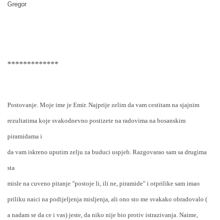
Gregor
*************
Postovanje. Moje ime je Emir. Najprije zelim da vam cestitam na sjajnim
rezultatima koje svakodnevno postizete na radovima na bosanskim
piramidama i
da vam iskreno uputim zelju za buduci uspjeh. Razgovarao sam sa drugima
sta
misle na cuveno pitanje "postoje li, ili ne, piramide" i otprilike sam imao
priliku naici na podijeljenja misljenja, ali ono sto me svakako obradovalo (
a nadam se da ce i vas) jeste, da niko nije bio protiv istrazivanja. Naime,