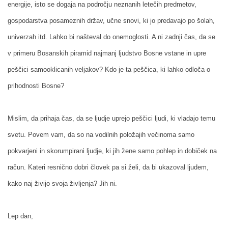
energije, isto se dogaja na področju neznanih letečih predmetov,
gospodarstva posameznih držav, učne snovi, ki jo predavajo po šolah,
univerzah itd. Lahko bi našteval do onemoglosti. A ni zadnji čas, da se
v primeru Bosanskih piramid najmanj ljudstvo Bosne vstane in upre
peščici samooklicanih veljakov? Kdo je ta peščica, ki lahko odloča o
prihodnosti Bosne?
Mislim, da prihaja čas, da se ljudje uprejo peščici ljudi, ki vladajo temu
svetu. Povem vam, da so na vodilnih položajih večinoma samo
pokvarjeni in skorumpirani ljudje, ki jih žene samo pohlep in dobiček na
račun. Kateri resnično dobri človek pa si želi, da bi ukazoval ljudem,
kako naj živijo svoja življenja? Jih ni.
Lep dan,