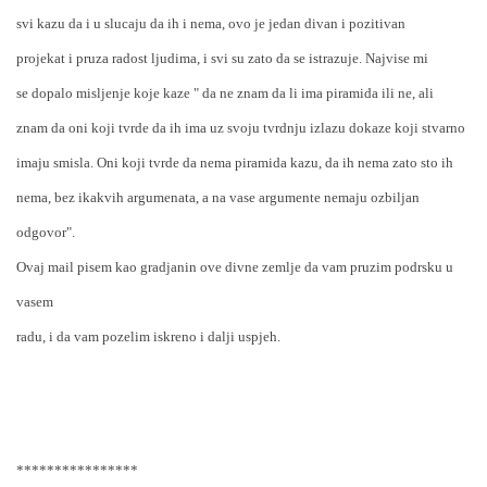
svi kazu da i u slucaju da ih i nema, ovo je jedan divan i pozitivan
projekat i pruza radost ljudima, i svi su zato da se istrazuje. Najvise mi
se dopalo misljenje koje kaze " da ne znam da li ima piramida ili ne, ali
znam da oni koji tvrde da ih ima uz svoju tvrdnju izlazu dokaze koji stvarno
imaju smisla. Oni koji tvrde da nema piramida kazu, da ih nema zato sto ih
nema, bez ikakvih argumenata, a na vase argumente nemaju ozbiljan
odgovor".
Ovaj mail pisem kao gradjanin ove divne zemlje da vam pruzim podrsku u
vasem
radu, i da vam pozelim iskreno i dalji uspjeh.
****************