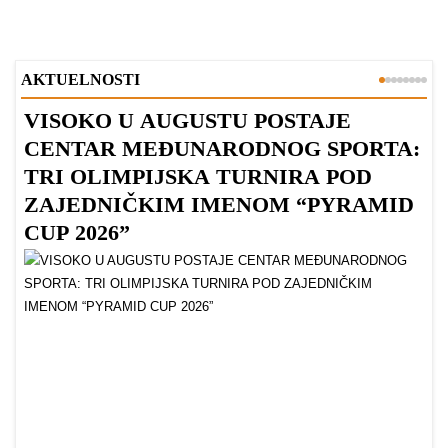
AKTUELNOSTI
VISOKO U AUGUSTU POSTAJE
B
CENTAR MEĐUNARODNOG SPORTA:
TRI OLIMPIJSKA TURNIRA POD
ZAJEDNIČKIM IMENOM “PYRAMID
CUP 2026”
Dr
Bu
ve