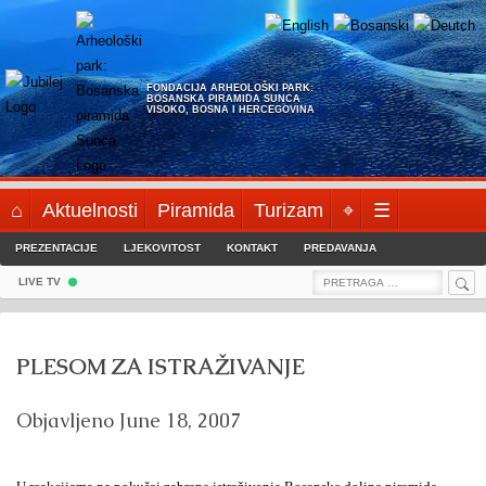
Skip
to
content
FONDACIJA ARHEOLOŠKI PARK:
BOSANSKA PIRAMIDA SUNCA
VISOKO, BOSNA I HERCEGOVINA
⌂
Aktuelnosti
Piramida
Turizam
⌖
☰
PREZENTACIJE
LJEKOVITOST
KONTAKT
PREDAVANJA
Sea
Search
LIVE TV
for:
PLESOM ZA ISTRAŽIVANJE
Objavljeno
June 18, 2007