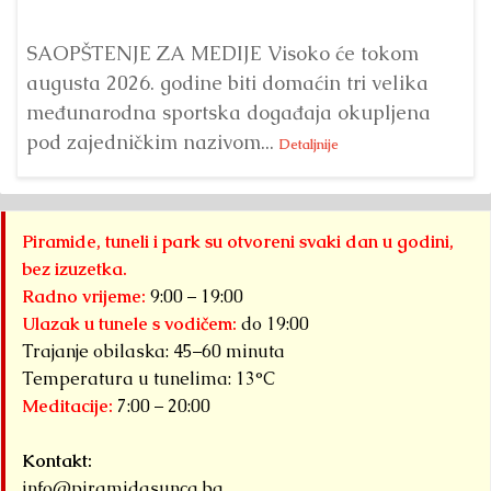
SAOPŠTENJE ZA MEDIJE Visoko će tokom
augusta 2026. godine biti domaćin tri velika
međunarodna sportska događaja okupljena
pod zajedničkim nazivom...
Detaljnije
Piramide, tuneli i park su otvoreni svaki dan u godini,
bez izuzetka.
Radno vrijeme:
9:00 – 19:00
Ulazak u tunele s vodičem:
do 19:00
Trajanje obilaska: 45–60 minuta
Temperatura u tunelima: 13°C
Meditacije:
7:00 – 20:00
Kontakt:
info@piramidasunca.ba