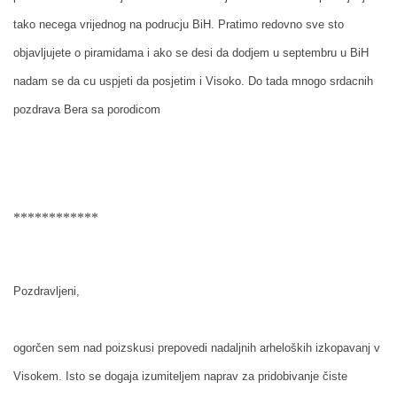
tako necega vrijednog na podrucju BiH. Pratimo redovno sve sto
objavljujete o piramidama i ako se desi da dodjem u septembru u BiH
nadam se da cu uspjeti da posjetim i Visoko. Do tada mnogo srdacnih
pozdrava Bera sa porodicom
************
Pozdravljeni,
ogorčen sem nad poizskusi prepovedi nadaljnih arheloških izkopavanj v
Visokem. Isto se dogaja izumiteljem naprav za pridobivanje čiste