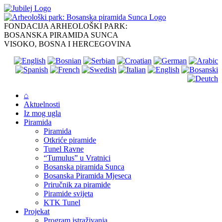
Skip
to
content
FONDACIJA ARHEOLOŠKI PARK:
BOSANSKA PIRAMIDA SUNCA
VISOKO, BOSNA I HERCEGOVINA
⌂
Aktuelnosti
Iz mog ugla
Piramida
Piramida
Otkriće piramide
Tunel Ravne
“Tumulus” u Vratnici
Bosanska piramida Sunca
Bosanska Piramida Mjeseca
Priručnik za piramide
Piramide svijeta
KTK Tunel
Projekat
Program istraživanja