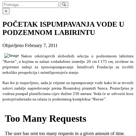
Search
Search
for:
×
POČETAK ISPUMPAVANJA VODE U
PODZEMNOM LABIRINTU
Objavljeno
February 7, 2011
Nakon otkrićaprvih slobodnih sekcija u podzemnom labirintu
“Ravne”, u kojima se nalazi vodadubine izmedju 20 cm I 175 cm, izvršene su
pripremne radnje za njenoispumpavanje. Istraživači Fondacije su izvršili
nekoliko prospekcija i snimilipostojeće stanje.
Kao što je inajavljeno, sada je vrijeme za ispumpavanje vode kako bi se stvorili
uslovi zadalje napredovanje prema Bosanskoj piramidi Sunca. Postavljena je
vodena pumpaI plastificirana cijev dužine 250 metara. Voda će se odvoziti kroz
postojećudrenažu na izlazu iz podzemnog kompleksa “Ravne”.