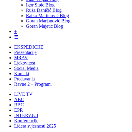
Igor Sipic Blog
Ruža Daničić Blog
Ratko Martinović Blog
Goran Marjanović Blog
Goran Majetic Blog
⌖
☰
EKSPEDICIJE
Prezentacije
MRAV
Ljekovitost
Social Media
Kontakt
Predavanja
Ravne 2 – Programi
LIVE TV
ABC
BBC
EPR
INTERVJUI
Konferencije
Lidera svjesnosti 2025