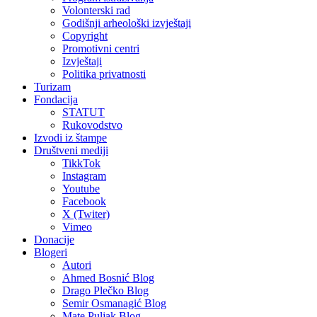
Volonterski rad
Godišnji arheološki izvještaji
Copyright
Promotivni centri
Izvještaji
Politika privatnosti
Turizam
Fondacija
STATUT
Rukovodstvo
Izvodi iz štampe
Društveni mediji
TikkTok
Instagram
Youtube
Facebook
X (Twiter)
Vimeo
Donacije
Blogeri
Autori
Ahmed Bosnić Blog
Drago Plečko Blog
Semir Osmanagić Blog
Mate Puljak Blog