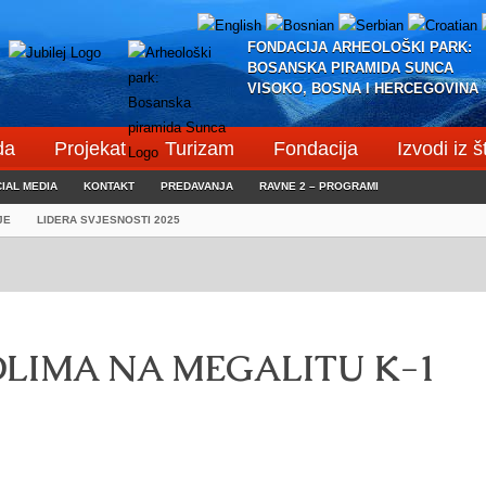
FONDACIJA ARHEOLOŠKI PARK:
BOSANSKA PIRAMIDA SUNCA
VISOKO, BOSNA I HERCEGOVINA
da
Projekat
Turizam
Fondacija
Izvodi iz 
IAL MEDIA
KONTAKT
PREDAVANJA
RAVNE 2 – PROGRAMI
JE
LIDERA SVJESNOSTI 2025
OLIMA NA MEGALITU K-1