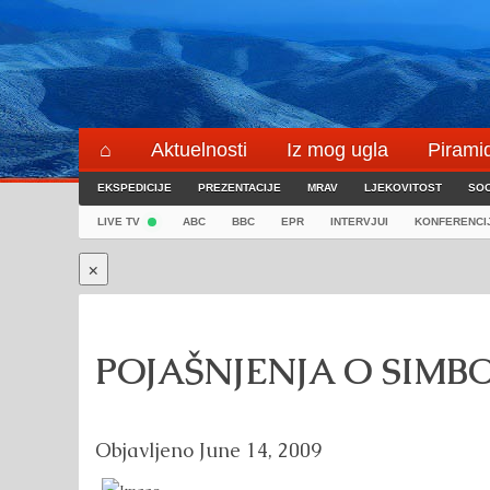
Skip
to
content
⌂
Aktuelnosti
Iz mog ugla
Pirami
EKSPEDICIJE
Blogeri
PREZENTACIJE
⌖
☰
MRAV
LJEKOVITOST
SOC
LIVE TV
ABC
BBC
EPR
INTERVJUI
KONFERENCI
×
POJAŠNJENJA O SIMB
Objavljeno
June 14, 2009