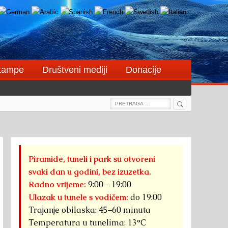
štampe
Društveni mediji
Donacije
Search
Search
for:
Piramide, tuneli i park su otvoreni
svaki dan u godini, bez izuzetka.
Radno vrijeme:
9:00 – 19:00
Ulazak u tunele s vodičem:
do 19:00
Trajanje obilaska: 45–60 minuta
Temperatura u tunelima: 13°C