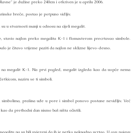
vne" je dužine preko 240cm i otkriven je u aprilu 2006.
arinske breče, postao je potpuno vidljiv.
su u stvarnosti manji u odnosu na cijeli megalit.
e, stavio najlon preko megalita K-1 i flomasterom precrtavao simbole.
balo je čitavo vrijeme paziti da najlon ne sklizne lijevo-desno.
šinu na megalit K-1. Na prvi pogled, megalit izgleda kao da uopće nema
etkicom, naziru se ti simboli.
 simbolima, prašina uđe u pore i simbol ponovo postane nevidljiv. Već
kao da prethodni dan nismo baš ništa očistili.
a megalitu pa su bili uvjereni da ih je netko naknadno ucrtao. U ovu pojavu