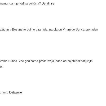
namu: da li je važna veličina?
Detaljnije
traživanja Bosanske doline piramida, na platou Piramide Sunca pronađen
amida Sunca“ već godinama predstavlja jedan od najprepoznatljivijih
je
jetnamu
Detaljnije