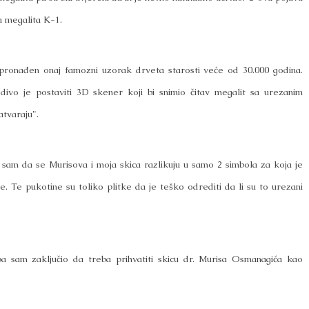
a megalita K-1.
 pronađen onaj famozni uzorak drveta starosti veće od 30.000 godina.
edivo je postaviti 3D skener koji bi snimio čitav megalit sa urezanim
atvaraju".
 sam da se Murisova i moja skica razlikuju u samo 2 simbola za koja je
e. Te pukotine su toliko plitke da je teško odrediti da li su to urezani
 sam zaključio da treba prihvatiti skicu dr. Murisa Osmanagića kao