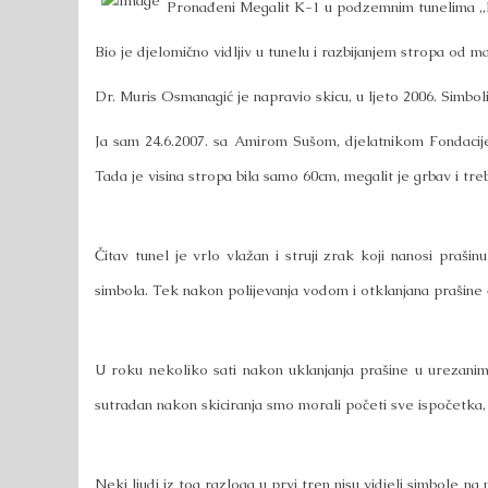
Pronađeni Megalit K-1 u podzemnim tunelima „Ra
Bio je djelomično vidljiv u tunelu i razbijanjem stropa od m
Dr. Muris Osmanagić je napravio skicu, u ljeto 2006. Simboli 
Ja sam 24.6.2007. sa Amirom Sušom, djelatnikom Fondacij
Tada je visina stropa bila samo 60cm, megalit je grbav i tre
Čitav tunel je vrlo vlažan i struji zrak koji nanosi pra
simbola. Tek nakon polijevanja vodom i otklanjana prašine č
U roku nekoliko sati nakon uklanjanja prašine u urezanim
sutradan nakon skiciranja smo morali početi sve ispočetka, 
Neki ljudi iz tog razloga u prvi tren nisu vidjeli simbole n