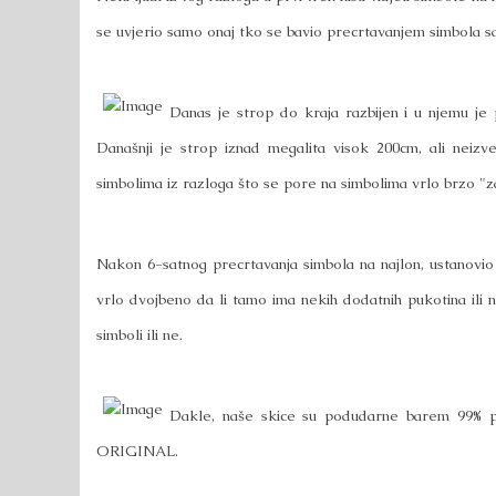
se uvjerio samo onaj tko se bavio precrtavanjem simbola s
Danas je strop do kraja razbijen i u njemu je
Današnji je strop iznad megalita visok 200cm, ali neizv
simbolima iz razloga što se pore na simbolima vrlo brzo "z
Nakon 6-satnog precrtavanja simbola na najlon, ustanovio
vrlo dvojbeno da li tamo ima nekih dodatnih pukotina ili n
simboli ili ne.
Dakle, naše skice su podudarne barem 99% pa
ORIGINAL.