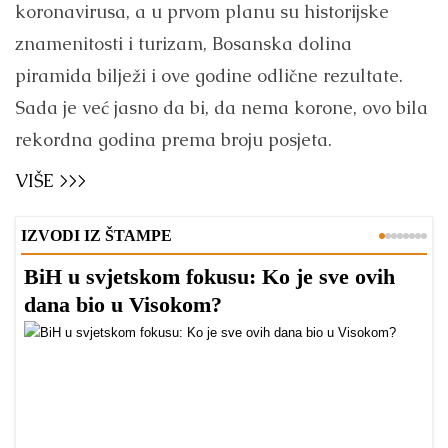
koronavirusa, a u prvom planu su historijske
znamenitosti i turizam, Bosanska dolina
piramida bilježi i ove godine odlične rezultate.
Sada je već jasno da bi, da nema korone, ovo bila
rekordna godina prema broju posjeta.
VIŠE >>>
IZVODI IZ ŠTAMPE
BiH u svjetskom fokusu: Ko je sve ovih
D
dana bio u Visokom?
v
l