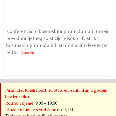
Konferencija o bosanskim piramidama i turneja
povodom ljetnog solsticija Visoko i Distrikt
Od
bosanskih piramida bili su domaćini devete po
Fo
redu...
Su
Detaljnije
sl
Piramide, tuneli i park su otvoreni svaki dan u godini,
bez izuzetka.
Radno vrijeme:
9:00 – 19:00
Ulazak u tunele s vodičem:
do 19:00