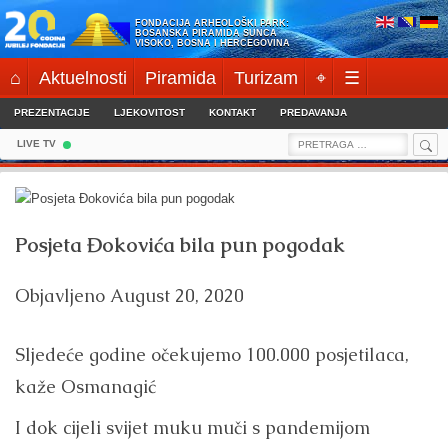
Skip
FONDACIJA ARHEOLOŠKI PARK:
to
BOSANSKA PIRAMIDA SUNCA
VISOKO, BOSNA I HERCEGOVINA
content
⌂
Aktuelnosti
Piramida
Turizam
⌖
☰
PREZENTACIJE
LJEKOVITOST
KONTAKT
PREDAVANJA
Sea
Search
LIVE TV
for:
Posjeta Đokovića bila pun pogodak
Objavljeno
August 20, 2020
Sljedeće godine očekujemo 100.000 posjetilaca,
kaže Osmanagić
I dok cijeli svijet muku muči s pandemijom