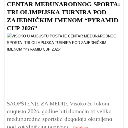
CENTAR MEĐUNARODNOG SPORTA:
TRI OLIMPIJSKA TURNIRA POD
ZAJEDNIČKIM IMENOM “PYRAMID
CUP 2026”
Dr
Bu
ve
SAOPŠTENJE ZA MEDIJE Visoko će tokom
augusta 2026. godine biti domaćin tri velika
međunarodna sportska događaja okupljena
pod zajedničkim nazivom...
Detaljnije