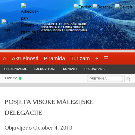
Skip
to
content
FONDACIJA ARHEOLOŠKI PARK:
BOSANSKA PIRAMIDA SUNCA
VISOKO, BOSNA I HERCEGOVINA
⌂
Aktuelnosti
Piramida
Turizam
⌖
☰
PREZENTACIJE
LJEKOVITOST
KONTAKT
PREDAVANJA
Sea
Search
LIVE TV
for:
POSJETA VISOKE MALEZIJSKE
DELEGACIJE
Objavljeno
October 4, 2010