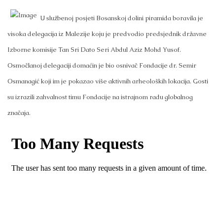
U službenoj posjeti Bosanskoj dolini piramida boravila je
visoka delegacija iz Malezije koju je predvodio predsjednik državne
Izborne komisije Tan Sri Dato Seri Abdul Aziz Mohd Yusof.
Osmočlanoj delegaciji domaćin je bio osnivač Fondacije dr. Semir
Osmanagić koji im je pokazao više aktivnih arheoloških lokacija. Gosti
su izrazili zahvalnost timu Fondacije na istrajnom radu globalnog
značaja.