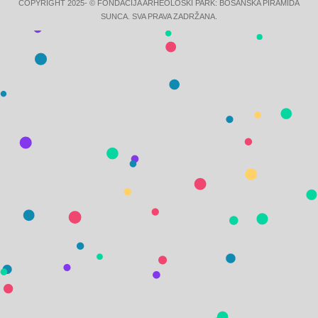
COPYRIGHT 2025- © FONDACIJA ARHEOLOŠKI PARK: BOSANSKA PIRAMIDA
SUNCA. SVA PRAVA ZADRŽANA.