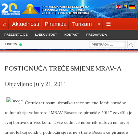
Skip
FONDACIJA ARHEOLOŠKI PARK:
to
BOSANSKA PIRAMIDA SUNCA
VISOKO, BOSNA I HERCEGOVINA
content
⌂
Aktuelnosti
Piramida
Turizam
⌖
☰
PREZENTACIJE
LJEKOVITOST
KONTAKT
PREDAVANJA
Sea
Search
LIVE TV
for:
POSTIGNUĆA TREĆE SMJENE MRAV-A
Objavljeno
July 21, 2011
Četrdeset osam učesnika treće smjene Međunarodne
radne akcije volontera “MRAV Bosanske piramide 2011” završilo je
svoj boravak u Visokom. Dvije sedmice napornih radova na novoj
arheološkoj sondi u podnožju sjeverne strane Bosanske piramide