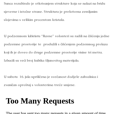
Sunca rezultiralo je otkrivanjem strukture koja se nalazi na bridu
sjeverne i istočne strane. Struktura je prekrivena zemljanim
slojevima s velikim procentom kristala.
U podzemnom labirintu “Ravne” volonteri su radili na čišćenju jedne
podzemne prostorije te produžili s čišćenjem podzemnog prolaza
koji ih je doveo do druge podzemne prostorije visine tri metra.
Izbacili su veći broj kubika šljunovitog materijala.
U subotu 16. jula upriličena je svečanost dodjele zahvalnica i
zvaničan oproštaj s volonterima treće smjene.