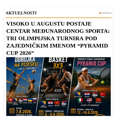
AKTUELNOSTI
VISOKO U AUGUSTU POSTAJE
B
CENTAR MEĐUNARODNOG SPORTA:
TRI OLIMPIJSKA TURNIRA POD
ZAJEDNIČKIM IMENOM “PYRAMID
CUP 2026”
Dr
Bu
ve