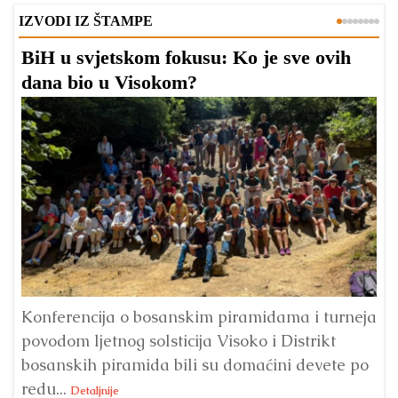
IZVODI IZ ŠTAMPE
BiH u svjetskom fokusu: Ko je sve ovih
D
dana bio u Visokom?
v
l
Konferencija o bosanskim piramidama i turneja
povodom ljetnog solsticija Visoko i Distrikt
Od
bosanskih piramida bili su domaćini devete po
Fo
redu...
Su
Detaljnije