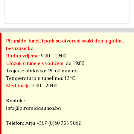
sl
Piramide, tuneli i park su otvoreni svaki dan u godini,
bez izuzetka.
Radno vrijeme:
9:00 – 19:00
Ulazak u tunele s vodičem:
do 19:00
Trajanje obilaska: 45–60 minuta
Temperatura u tunelima: 13°C
Meditacije:
7:00 – 20:00
Kontakt:
info@piramidasunca.ba
Telefon:
Anja +387 (0)60 353 5062