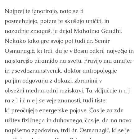
Najprej te ignorirajo, nato se ti
posmehujejo, potem te skušajo uničiti, in
nazadnje zmagaš, je dejal Mahatma Gandhi.
Nekako tako gre svojo pot tudi dr. Semir
Osmanagić, ki trdi, da je v Bosni odkril največjo in
najstarejšo piramido na svetu. Pravijo mu amater
in psevdoznanstvenik, doktor antropologije
pa jim odgovarja z dokazi, zbranimi v
obsežni mednarodni raziskavi. Ta vključuje n a j
ra z l i č n e j še veje znanosti, tudi tiste,
ki preočujejo energetske pojave. Čas je za zdr
užitev fizičnega in duhovnega, čas je, da na novo
napišemo zgodovino, trdi dr. Osmanagić, ki se je