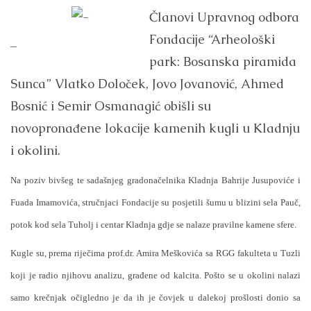
Članovi Upravnog odbora
Fondacije “Arheološki
–
park: Bosanska piramida
Sunca” Vlatko Določek, Jovo Jovanović, Ahmed
Bosnić i Semir Osmanagić obišli su
novopronađene lokacije kamenih kugli u Kladnju
i okolini.
Na poziv bivšeg te sadašnjeg gradonačelnika Kladnja Bahrije Jusupoviće i
Fuada Imamovića, stručnjaci Fondacije su posjetili šumu u blizini sela Pauč,
potok kod sela Tuholj i centar Kladnja gdje se nalaze pravilne kamene sfere.
Kugle su, prema riječima prof.dr. Amira Meškovića sa RGG fakulteta u Tuzli
koji je radio njihovu analizu, građene od kalcita. Pošto se u okolini nalazi
samo krečnjak očigledno je da ih je čovjek u dalekoj prošlosti donio sa