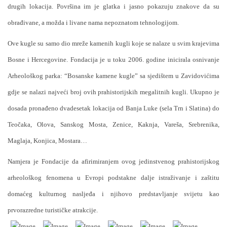
drugih lokacija. Površina im je glatka i jasno pokazuju znakove da su
obrađivane, a možda i livane nama nepoznatom tehnologijom.
Ove kugle su samo dio mreže kamenih kugli koje se nalaze u svim krajevima
Bosne i Hercegovine. Fondacija je u toku 2006. godine inicirala osnivanje
Arheološkog parka: “Bosanske kamene kugle” sa sjedištem u Zavidovićima
gdje se nalazi najveći broj ovih prahistorijskih megalitnih kugli. Ukupno je
dosada pronađeno dvadesetak lokacija od Banja Luke (sela Trn i Slatina) do
Teočaka, Olova, Sanskog Mosta, Zenice, Kaknja, Vareša, Srebrenika,
Maglaja, Konjica, Mostara…
Namjera je Fondacije da afirimiranjem ovog jedinstvenog prahistorijskog
arheološkog fenomena u Evropi podstakne dalje istraživanje i zaštitu
domaćeg kulturnog nasljeđa i njihovo predstavljanje svijetu kao
prvorazredne turističke atrakcije.