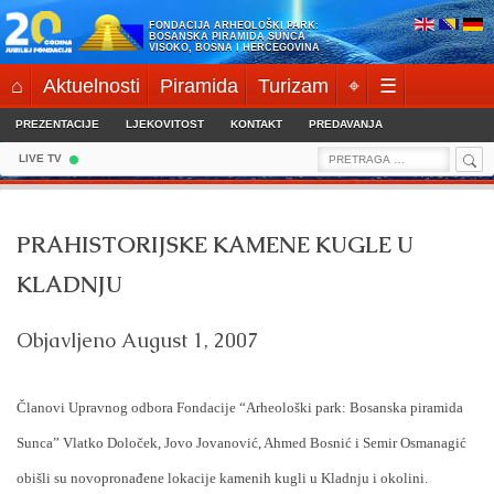
Skip
FONDACIJA ARHEOLOŠKI PARK:
to
BOSANSKA PIRAMIDA SUNCA
VISOKO, BOSNA I HERCEGOVINA
content
⌂
Aktuelnosti
Piramida
Turizam
⌖
☰
PREZENTACIJE
LJEKOVITOST
KONTAKT
PREDAVANJA
Sea
Search
LIVE TV
for:
PRAHISTORIJSKE KAMENE KUGLE U
KLADNJU
Objavljeno
August 1, 2007
Članovi Upravnog odbora Fondacije “Arheološki park: Bosanska piramida
Sunca” Vlatko Določek, Jovo Jovanović, Ahmed Bosnić i Semir Osmanagić
obišli su novopronađene lokacije kamenih kugli u Kladnju i okolini.