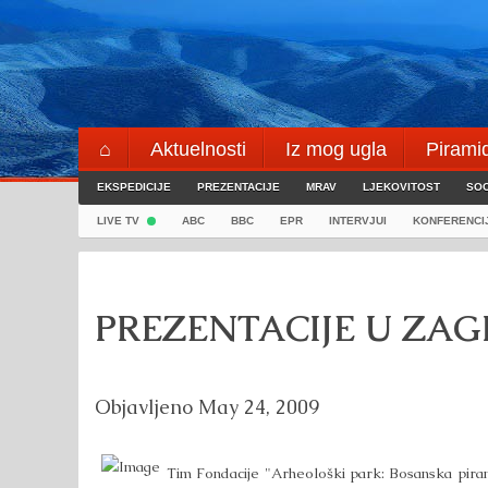
Skip
to
content
⌂
Aktuelnosti
Iz mog ugla
Pirami
EKSPEDICIJE
Blogeri
PREZENTACIJE
⌖
MRAV
LJEKOVITOST
SOC
LIVE TV
ABC
BBC
EPR
INTERVJUI
KONFERENCI
PREZENTACIJE U ZA
Objavljeno
May 24, 2009
Tim Fondacije "Arheološki park: Bosanska pira