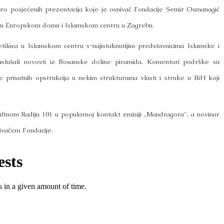
o posjećenih prezentacija koje je osnivač Fondacije Semir Osmanagić
e i u Europskom domu i Islamskom centru u Zagrebu.
laca u Islamskom centru s ̴najistaknutijim predstavnicima Islamske i
aslušali novosti iz Bosanske doline piramida. Komentari podrške su
je prisutnih opstrukcija u nekim strukturama vlasti i struke u BiH koji
ltnom Radiju 101 u popularnoj kontakt emisiji „Mandragora", a novinar
nivačem Fondacije.