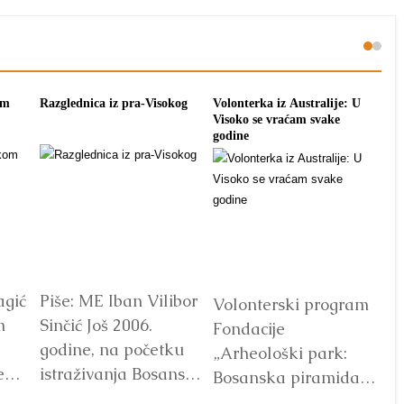
om
Razglednica iz pra-Visokog
Volonterka iz Australije: U
Pon
Visoko se vraćam svake
tra
godine
agić
Piše: ME Iban Vilibor
Dr
Volonterski program
m
Sinčić Još 2006.
od
Fondacije
godine, na početku
ot
„Arheološki park:
e
istraživanja Bosanske
V
Bosanska piramida
doline piramida, na
Sunca“ već godinama