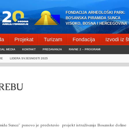
FONDACIJA ARHEOLOŠKI PARK:
BOSANSKA PIRAMIDA SUNCA
VISOKO, BOSNA I HERCEGOVINA
da
Projekat
Turizam
Fondacija
Izvodi iz 
IAL MEDIA
KONTAKT
PREDAVANJA
RAVNE 2 – PROGRAMI
JE
LIDERA SVJESNOSTI 2025
GREBU
mida Sunca" ponovo je predstavio
projekt istraživanja Bosanske doline