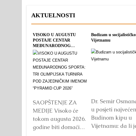
AKTUELNOSTI
VISOKO U AUGUSTU
Budizam u socijalističk
POSTAJE CENTAR
Vijetnamu
MEĐUNARODNOG
SPORTA: TRI OLIMPIJSKA
TURNIRA POD
ZAJEDNIČKIM IMENOM
“PYRAMID CUP 2026”
Dr. Semir Osman
SAOPŠTENJE ZA
u posjeti najveće
MEDIJE Visoko će
Budinom kipu u
tokom augusta 2026.
Vijetnamu: da li j
godine biti domaćin
važna veličina?
tri velika