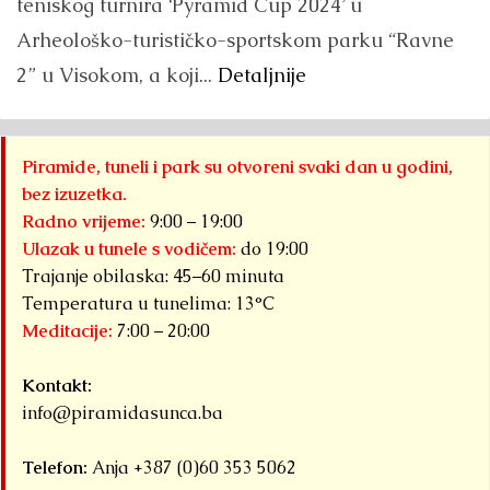
teniskog turnira ‘Pyramid Cup 2024’ u
Arheološko-turističko-sportskom parku “Ravne
2” u Visokom, a koji...
Detaljnije
Piramide, tuneli i park su otvoreni svaki dan u godini,
bez izuzetka.
Radno vrijeme:
9:00 – 19:00
Ulazak u tunele s vodičem:
do 19:00
Trajanje obilaska: 45–60 minuta
Temperatura u tunelima: 13°C
Meditacije:
7:00 – 20:00
Kontakt:
info@piramidasunca.ba
Telefon:
Anja +387 (0)60 353 5062