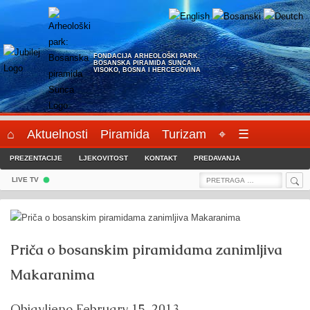
Skip
to
content
FONDACIJA ARHEOLOŠKI PARK:
BOSANSKA PIRAMIDA SUNCA
VISOKO, BOSNA I HERCEGOVINA
⌂
Aktuelnosti
Piramida
Turizam
⌖
☰
PREZENTACIJE
LJEKOVITOST
KONTAKT
PREDAVANJA
Sea
Search
LIVE TV
for:
Priča o bosanskim piramidama zanimljiva
Makaranima
Objavljeno
February 15, 2013