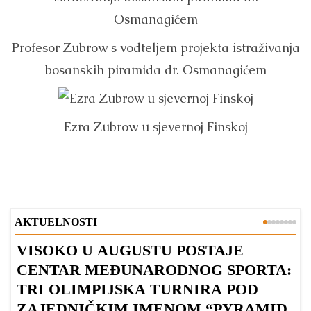
Profesor Zubrow s vodteljem projekta istraživanja
bosanskih piramida dr. Osmanagićem
Ezra Zubrow u sjevernoj Finskoj
AKTUELNOSTI
VISOKO U AUGUSTU POSTAJE
B
CENTAR MEĐUNARODNOG SPORTA:
TRI OLIMPIJSKA TURNIRA POD
ZAJEDNIČKIM IMENOM “PYRAMID