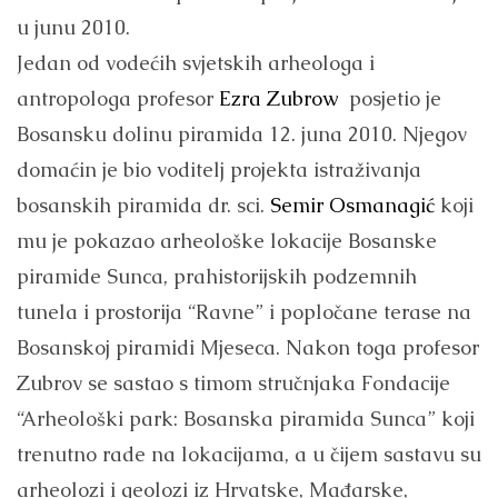
u junu 2010.
Jedan od vodećih svjetskih arheologa i
antropologa profesor
Ezra Zubrow
posjetio je
Bosansku dolinu piramida 12. juna 2010. Njegov
domaćin je bio voditelj projekta istraživanja
bosanskih piramida dr. sci.
Semir Osmanagić
koji
mu je pokazao arheološke lokacije Bosanske
piramide Sunca, prahistorijskih podzemnih
tunela i prostorija “Ravne” i popločane terase na
Bosanskoj piramidi Mjeseca. Nakon toga profesor
Zubrov se sastao s timom stručnjaka Fondacije
“Arheološki park: Bosanska piramida Sunca” koji
trenutno rade na lokacijama, a u čijem sastavu su
arheolozi i geolozi iz Hrvatske, Mađarske,