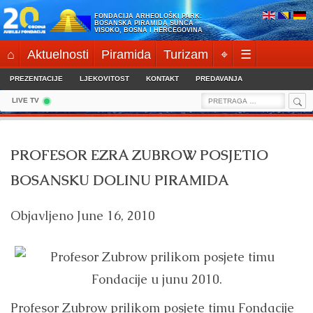
Skip
FONDACIJA ARHEOLOŠKI PARK:
to
BOSANSKA PIRAMIDA SUNCA
VISOKO, BOSNA I HERCEGOVINA
content
⌂
Aktuelnosti
Piramida
Turizam
⌖
☰
PREZENTACIJE
LJEKOVITOST
KONTAKT
PREDAVANJA
Sea
Search
LIVE TV
for:
PROFESOR EZRA ZUBROW POSJETIO
BOSANSKU DOLINU PIRAMIDA
Objavljeno
June 16, 2010
Profesor Zubrow prilikom posjete timu Fondacije