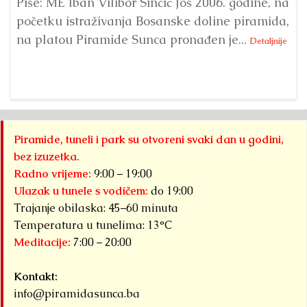
Piše: ME Iban Vilibor Sinčić Još 2006. godine, na
Ni
početku istraživanja Bosanske doline piramida,
uo
na platou Piramide Sunca pronađen je...
se
Detaljnije
Piramide, tuneli i park su otvoreni svaki dan u godini,
bez izuzetka.
Radno vrijeme:
9:00 – 19:00
Ulazak u tunele s vodičem:
do 19:00
Trajanje obilaska: 45–60 minuta
Temperatura u tunelima: 13°C
Meditacije:
7:00 – 20:00
Kontakt:
info@piramidasunca.ba