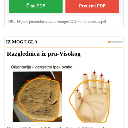
Čitaj PDF
Preuzmi PDF
URL:
https://piramidasunca.ba/images/2021/01/prorocica2.pdf
IZ MOG UGLA
Razglednica iz pra-Visokog
T