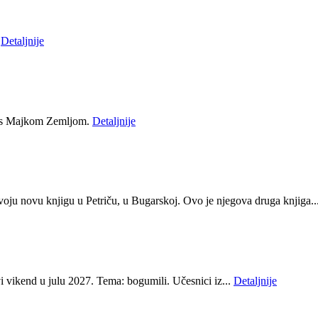
u
Detaljnije
iji s Majkom Zemljom.
Detaljnije
oju novu knjigu u Petriču, u Bugarskoj. Ovo je njegova druga knjiga..
i vikend u julu 2027. Tema: bogumili. Učesnici iz...
Detaljnije