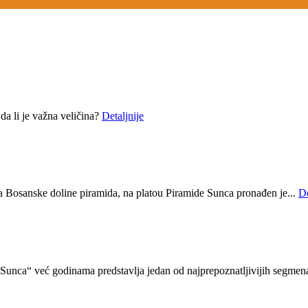
a li je važna veličina?
Detaljnije
ja Bosanske doline piramida, na platou Piramide Sunca pronađen je...
De
unca“ već godinama predstavlja jedan od najprepoznatljivijih segmena