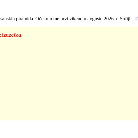
osanskih piramida. Očekuju me prvi vikend u avgustu 2026. u Sofiji...
D
z izuzetka.