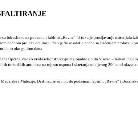
SFALTIRANJE
su fokusirane na podzemni labirint „Ravne“. U toku je prosijavanje materijala izb
snom bočnom prolazu od ulaza. Plan je da se odatle počne sa čišćenjem prolaza u p
i potrebno oko godinu dana.
ih je dana Općina Visoko vršila rekonstrukciju regionalnog puta Visoko – Kakanj n
likih turističkih autobusa na mjestu uspona i skretanja udaljenog 200m od ulaza u 
ije, Mađarske i Malezije. Destinacije su im bile podzamni labirint „Ravne“ i Bosansk