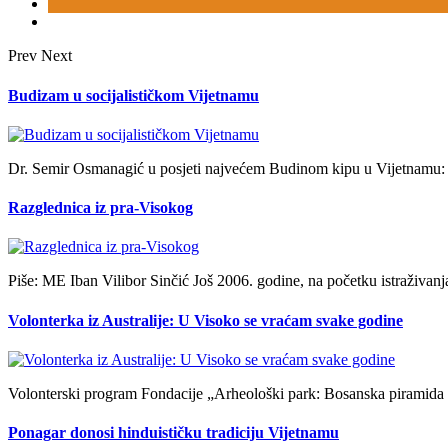
Prev
Next
Budizam u socijalističkom Vijetnamu
Dr. Semir Osmanagić u posjeti najvećem Budinom kipu u Vijetnamu: d
Razglednica iz pra-Visokog
Piše: ME Iban Vilibor Sinčić Još 2006. godine, na početku istraživan
Volonterka iz Australije: U Visoko se vraćam svake godine
Volonterski program Fondacije „Arheološki park: Bosanska piramida S
Ponagar donosi hinduističku tradiciju Vijetnamu