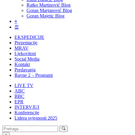
Ratko Martinović Blog
Goran Marjanović Blog
Goran Majetic Blog
⌖
☰
EKSPEDICIJE
Prezentacije
MRAV
Ljekovitost
Social Media
Kontakt
Predavanja
Ravne 2 – Programi
LIVE TV
ABC
BBC
EPR
INTERVJUI
Konferencije
Lidera svjesnosti 2025
Search
Search
for: