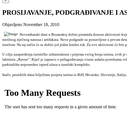
×
PROSIJAVANJE, PODGRAĐIVANJE I A
Objavljeno
November 18, 2010
Novembarski dani u Bosanskoj dolini piramida donose aktivnosti koje 
sterilnog riječnog nanosa i artifakata. Nove podgrade su postavljene u prvom de
tunelom. Na taj način će se dobiti još jedan kružni tok. Za ove aktivnosti će bit
U cilju unapređenja turističke infrastrukture i prijema većeg broja turista, ov
labirintu „Ravne“. Riječ je zapravo o prilagođavanju visine asfalta potrebama ve
parkirališta neposredno ispred ulaza u tunelski kompleks.
Inače, proteklih dana bilježimo posjetu turista iz BiH, Hrvatske, Slovenije, Ital