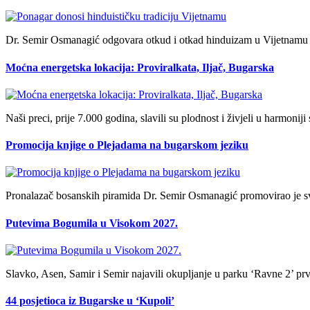
Dr. Semir Osmanagić odgovara otkud i otkad hinduizam u Vijetnam
Moćna energetska lokacija: Proviralkata, Iljač, Bugarska
Naši preci, prije 7.000 godina, slavili su plodnost i živjeli u harmon
Promocija knjige o Plejadama na bugarskom jeziku
Pronalazač bosanskih piramida Dr. Semir Osmanagić promovirao je sv
Putevima Bogumila u Visokom 2027.
Slavko, Asen, Samir i Semir najavili okupljanje u parku ‘Ravne 2’ prv
44 posjetioca iz Bugarske u ‘Kupoli’