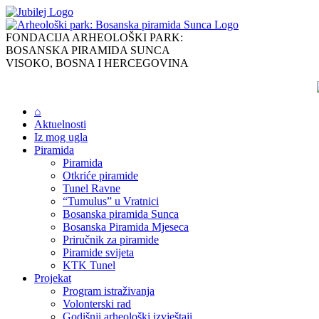
Skip
to
content
FONDACIJA ARHEOLOŠKI PARK:
BOSANSKA PIRAMIDA SUNCA
VISOKO, BOSNA I HERCEGOVINA
⌂
Aktuelnosti
Iz mog ugla
Piramida
Piramida
Otkriće piramide
Tunel Ravne
“Tumulus” u Vratnici
Bosanska piramida Sunca
Bosanska Piramida Mjeseca
Priručnik za piramide
Piramide svijeta
KTK Tunel
Projekat
Program istraživanja
Volonterski rad
Godišnji arheološki izvještaji