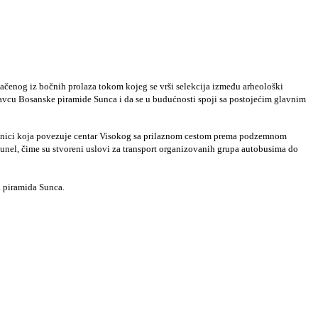
ačenog iz bočnih prolaza tokom kojeg se vrši selekcija između arheološki
ravcu Bosanske piramide Sunca i da se u budućnosti spoji sa postojećim glavnim
a dionici koja povezuje centar Visokog sa prilaznom cestom prema podzemnom
tunel, čime su stvoreni uslovi za transport organizovanih grupa autobusima do
a piramida Sunca.