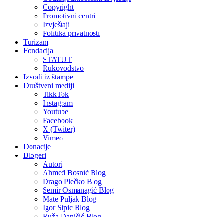
Copyright
Promotivni centri
Izvještaji
Politika privatnosti
Turizam
Fondacija
STATUT
Rukovodstvo
Izvodi iz štampe
Društveni mediji
TikkTok
Instagram
Youtube
Facebook
X (Twiter)
Vimeo
Donacije
Blogeri
Autori
Ahmed Bosnić Blog
Drago Plečko Blog
Semir Osmanagić Blog
Mate Puljak Blog
Igor Sipic Blog
Ruža Daničić Blog