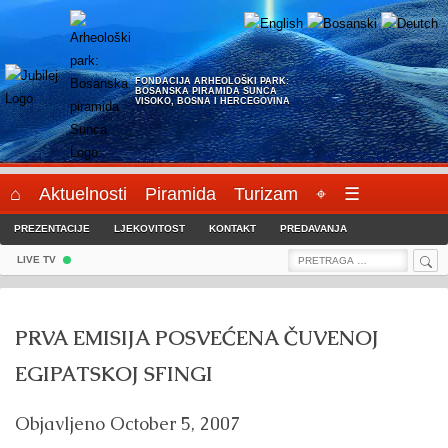
Skip
to
content
FONDACIJA ARHEOLOŠKI PARK:
BOSANSKA PIRAMIDA SUNCA
VISOKO, BOSNA I HERCEGOVINA
⌂
Aktuelnosti
Piramida
Turizam
⌖
☰
PREZENTACIJE
LJEKOVITOST
KONTAKT
PREDAVANJA
Sea
Search
LIVE TV
for:
PRVA EMISIJA POSVEĆENA ČUVENOJ
EGIPATSKOJ SFINGI
Objavljeno
October 5, 2007