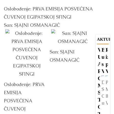
Oslobođenje: PRVA EMISIJA POSVEĆENA
ČUVENOJ EGIPATSKOJ SFINGI
San: SJAJNI OSMANAGIĆ
AKTUEL
VISO
Budi
Raz
V
San: SJAJNI
U
u
iz
iz
OSMANAGIĆ
AUGU
socij
pra
A
POST
Vije
Vis
U
CENT
V
Dr.
Piše
Oslobođenje: PRVA
MEĐ
s
Semir
ME
SPOR
v
EMISIJA
Osma
Iba
TRI
s
POSVEĆENA
u
Vili
OLIM
g
ČUVENOJ
posjet
Sinč
TURN