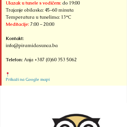
biti
Ulazak u tunele s vodičem:
do 19:00
do
domaći
Trajanje obilaska: 45–60 minuta
pi
tri
Temperatura u tunelima: 13°C
Kr
Meditacije:
7:00 – 20:00
velika
Det
međun
Kontakt:
sportsk
info@piramidasunca.ba
događa
okuplj
Telefon:
Anja +387 (0)60 353 5062
pod
zajedn
nazivom
Prikaži na Google mapi
Detaljnije