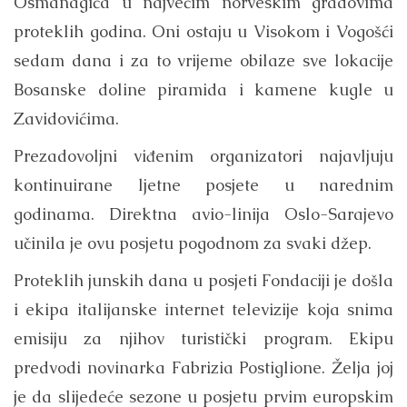
Osmanagića u najvećim norveskim gradovima
proteklih godina. Oni ostaju u Visokom i Vogošći
sedam dana i za to vrijeme obilaze sve lokacije
Bosanske doline piramida i kamene kugle u
Zavidovićima.
Prezadovoljni viđenim organizatori najavljuju
kontinuirane ljetne posjete u narednim
godinama. Direktna avio-linija Oslo-Sarajevo
učinila je ovu posjetu pogodnom za svaki džep.
Proteklih junskih dana u posjeti Fondaciji je došla
i ekipa italijanske internet televizije koja snima
emisiju za njihov turistički program. Ekipu
predvodi novinarka Fabrizia Postiglione. Želja joj
je da slijedeće sezone u posjetu prvim europskim