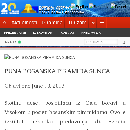
Skip
FONDACIJA ARHEOLOŠKI PARK:
to
BOSANSKA PIRAMIDA SUNCA
VISOKO, BOSNA I HERCEGOVINA
content
⌂
Aktuelnosti
Piramida
Turizam
⌖
☰
PREZENTACIJE
LJEKOVITOST
KONTAKT
PREDAVANJA
Sea
Search
LIVE TV
for:
PUNA BOSANSKA PIRAMIDA SUNCA
Objavljeno
June 10, 2013
Stotinu deset posjetilaca iz Osla boravi u
Visokom u posjeti bosanskim piramidama. Ovo je
rezultat nekoliko predavanja dr. Semira