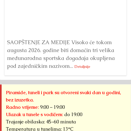
Dr
Bu
ve
SAOPŠTENJE ZA MEDIJE Visoko će tokom
augusta 2026. godine biti domaćin tri velika
međunarodna sportska događaja okupljena
pod zajedničkim nazivom...
Detaljnije
Piramide, tuneli i park su otvoreni svaki dan u godini,
bez izuzetka.
Radno vrijeme:
9:00 – 19:00
Ulazak u tunele s vodičem:
do 19:00
Trajanje obilaska: 45–60 minuta
Temperatura u tunelima: 13°C