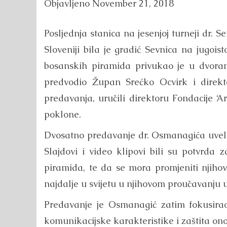
Objavljeno
November 21, 2018
Posljednja stanica na jesenjoj turneji dr. 
Sloveniji bila je gradić Sevnica na jugoi
bosanskih piramida privukao je u dvora
predvodio Župan Srećko Ocvirk i direkto
predavanja, uručili direktoru Fondacije ‘
poklone.
Dvosatno predavanje dr. Osmanagića uvelo 
Slajdovi i video klipovi bili su potvrda z
piramida, te da se mora promjeniti njihov
najdalje u svijetu u njihovom proučavanju u
Predavanje je Osmanagić zatim fokusirao
komunikacijske karakteristike i zaštita ono