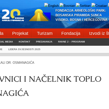
FONDACIJA ARHEOLOŠKI PARK:
BOSANSKA PIRAMIDA SUNCA
VISOKO, BOSNA I HERCEGOVINA
da
Projekat
Turizam
Fondacija
Izvodi iz 
IAL MEDIA
KONTAKT
PREDAVANJA
RAVNE 2 – PROGRAMI
JE
LIDERA SVJESNOSTI 2025
NICI I NAČELNIK TOPLO
NAGIĆA