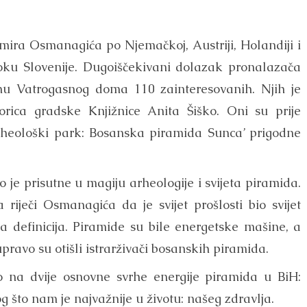
Semira Osmanagića po Njemačkoj, Austriji, Holandiji i
stoku Slovenije. Dugoiščekivani dolazak pronalazača
nu Vatrogasnog doma 110 zainteresovanih. Njih je
rica gradske Knjižnice Anita Šiško. Oni su prije
Arheološki park: Bosanska piramida Sunca’ prigodne
je prisutne u magiju arheologije i svijeta piramida.
a riječi Osmanagića da je svijet prošlosti bio svijet
a definicija. Piramide su bile energetske mašine, a
pravo su otišli istrarživači bosanskih piramida.
 na dvije osnovne svrhe energije piramida u BiH:
g što nam je najvažnije u životu: našeg zdravlja.