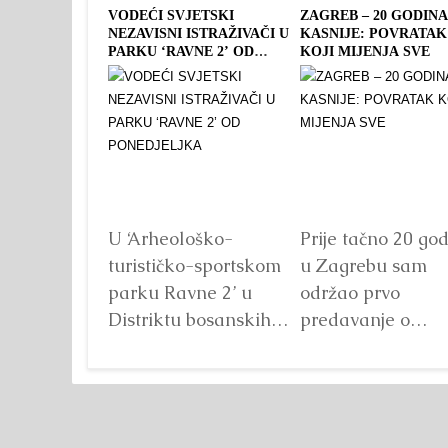
VODEĆI SVJETSKI
ZAGREB – 20 GODIN
NEZAVISNI ISTRAŽIVAČI U
KASNIJE: POVRATAK
PARKU ‘RAVNE 2’ OD
KOJI MIJENJA SVE
PONEDJELJKA
U ‘Arheološko-
Prije tačno 20 god
turističko-sportskom
u Zagrebu sam
parku Ravne 2’ u
održao prvo
Distriktu bosanskih
predavanje o
piramida, bit će
bosanskim
održana Deveta
piramidama. Tad
međunarodna
sve bila ideja.Da
naučna konferencija
– imamo...
Detaljn