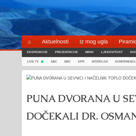
Skip
to
content
⌂
Aktuelnosti
Iz mog ugla
Pirami
EKSPEDICIJE
Blogeri
PREZENTACIJE
⌖
MRAV
LJEKOVITOST
SOC
LIVE TV
ABC
BBC
EPR
INTERVJUI
KONFERENCI
PUNA DVORANA U SEV
DOČEKALI DR. OSMA