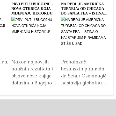
A
PRVI PUT U BUGOJNU –
NA REDU JE AMERIČKA
DA
NOVA OTKRIĆA KOJA
TURNEJA: OD CHICAGA
HE
MIJENJAJU HISTORIJU!
DO SANTA FEA – ISTINA O
LE
NAJSTARIJIM
NA
PIRAMIDAMA STIŽE U
PO
SAD
ina,
Nakon najnovijih
Pronalazač
Au
naučnih rezultata i
bosanskih piramida
Se
objave nove knjige,
dr. Semir Osmanagić
na
dolazim u Bugojno sa
nastavlja globalnu
po
predavanjem koje
misiju predstavljanja
Od
a je
otvara potpuno novu
jednog od
20
nas
sliku o prošlosti...
najuzbudljivijih
gr
ije
Detaljnije
arheoloških i
De