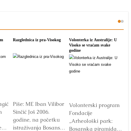
om
Razglednica iz pra-Visokog
Volonterka iz Australije: U
Pon
Visoko se vraćam svake
tra
godine
agić
Piše: ME Iban Vilibor
Dr
Volonterski program
m
Sinčić Još 2006.
od
Fondacije
godine, na početku
ot
„Arheološki park:
e
istraživanja Bosanske
V
Bosanska piramida