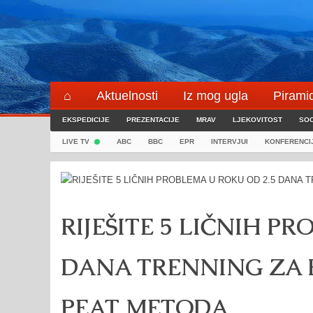
Skip
to
content
⌂
Aktuelnosti
Iz mog ugla
Pirami
EKSPEDICIJE
Blogeri
PREZENTACIJE
⌖
MRAV
LJEKOVITOST
SOC
LIVE TV
ABC
BBC
EPR
INTERVJUI
KONFERENCI
RIJEŠITE 5 LIČNIH P
DANA TRENNING ZA 
PEAT METODA