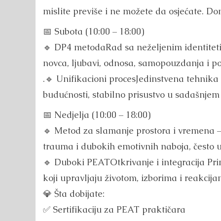
mislite previše i ne možete da osjećate. Don
📅 Subota (10:00 – 18:00)
🔹 DP4 metodaRad sa neželjenim identiteti
novca, ljubavi, odnosa, samopouzdanja i p
.🔹 Unifikacioni procesJedinstvena tehnika k
budućnosti, stabilno prisustvo u sadašnjem
📅 Nedjelja (10:00 – 18:00)
🔹 Metod za slamanje prostora i vremena –
trauma i dubokih emotivnih naboja, često 
🔹 Duboki PEATOtkrivanje i integracija Pr
koji upravljaju životom, izborima i reakcija
💎 Šta dobijate:
✅ Sertifikaciju za PEAT praktičara