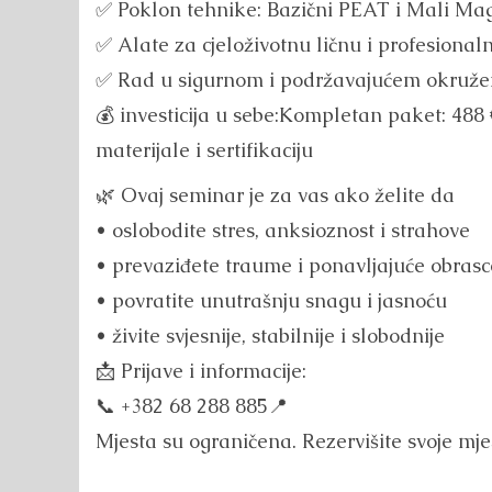
✅ Poklon tehnike: Bazični PEAT i Mali Mag
✅ Alate za cjeloživotnu ličnu i profesional
✅ Rad u sigurnom i podržavajućem okruže
💰 investicija u sebe:Kompletan paket: 488 
materijale i sertifikaciju
🌿 Ovaj seminar je za vas ako želite da
• oslobodite stres, anksioznost i strahove
• prevaziđete traume i ponavljajuće obrasc
• povratite unutrašnju snagu i jasnoću
• živite svjesnije, stabilnije i slobodnije
📩 Prijave i informacije:
📞 +382 68 288 885📍
Mjesta su ograničena. Rezervišite svoje mje