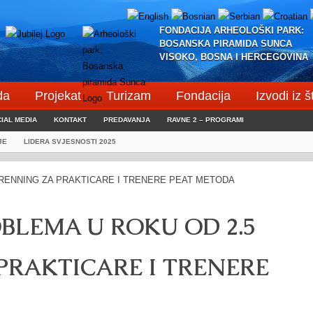
FONDACIJA ARHEOLOŠKI PARK:
BOSANSKA PIRAMIDA SUNCA
VISOKO, BOSNA I HERCEGOVINA
da
Projekat
Turizam
Fondacija
Izvodi iz 
IAL MEDIA
KONTAKT
PREDAVANJA
RAVNE 2 – PROGRAMI
JE
LIDERA SVJESNOSTI 2025
ROBLEMA U ROKU OD 2.5
PRAKTICARE I TRENERE