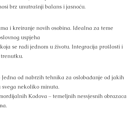
osi brz unutrašnji balans i jasnoću.
ma i kreiranje novih osobina. Idealna za teme
oslovnog uspjeha
oja se radi jednom u životu. Integracija prošlosti i
 trenutku.
 Jedna od nabrzih tehnika za oslobađanje od jakih
u svega nekoliko minuta.
imordijalnih Kodova – temeljnih nesvjesnih obrazaca
ma.