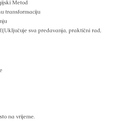
ijski Metod
nu transformaciju
nju
€(Uključuje sva predavanja, praktični rad,
e
sto na vrijeme.