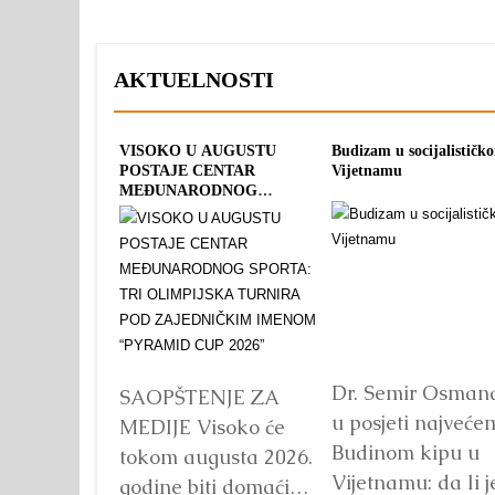
AKTUELNOSTI
VISOKO U AUGUSTU
Budizam u socijalističk
POSTAJE CENTAR
Vijetnamu
MEĐUNARODNOG
SPORTA: TRI OLIMPIJSKA
TURNIRA POD
ZAJEDNIČKIM IMENOM
“PYRAMID CUP 2026”
Dr. Semir Osman
SAOPŠTENJE ZA
u posjeti najveće
MEDIJE Visoko će
Budinom kipu u
tokom augusta 2026.
Vijetnamu: da li j
godine biti domaćin