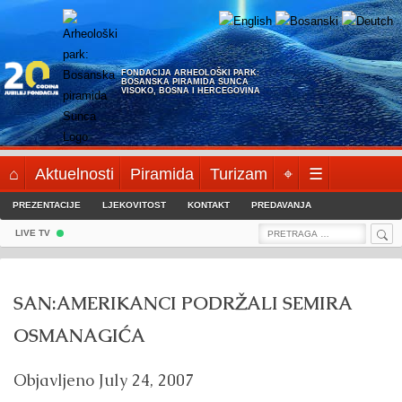
Skip
to
content
FONDACIJA ARHEOLOŠKI PARK:
BOSANSKA PIRAMIDA SUNCA
VISOKO, BOSNA I HERCEGOVINA
⌂
Aktuelnosti
Piramida
Turizam
⌖
☰
PREZENTACIJE
LJEKOVITOST
KONTAKT
PREDAVANJA
Sea
Search
LIVE TV
for:
SAN:AMERIKANCI PODRŽALI SEMIRA
OSMANAGIĆA
Objavljeno
July 24, 2007