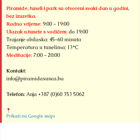
p
au
Piramide, tuneli i park su otvoreni svaki dan u godini,
je
20
bez izuzetka.
De
go
Radno vrijeme:
9:00 – 19:00
bit
Ulazak u tunele s vodičem:
do 19:00
do
Trajanje obilaska: 45–60 minuta
tri
Temperatura u tunelima: 13°C
Meditacije:
7:00 – 20:00
ve
D
me
Kontakt:
sp
info@piramidasunca.ba
do
ok
Telefon:
Anja +387 (0)60 353 5062
po
za
na
Prikaži na Google mapi
Deta