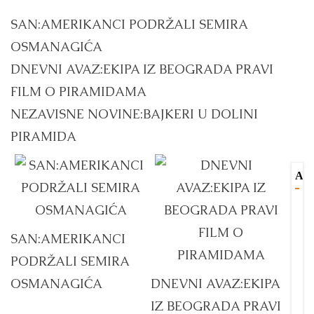
SAN:AMERIKANCI PODRŽALI SEMIRA
OSMANAGIĆA
DNEVNI AVAZ:EKIPA IZ BEOGRADA PRAVI
FILM O PIRAMIDAMA
NEZAVISNE NOVINE:BAJKERI U DOLINI
PIRAMIDA
AK
V
B
R
U
u
i
SAN:AMERIKANCI
A
s
p
PODRŽALI SEMIRA
P
V
V
C
OSMANAGIĆA
DNEVNI AVAZ:EKIPA
Dr
P
M
IZ BEOGRADA PRAVI
S