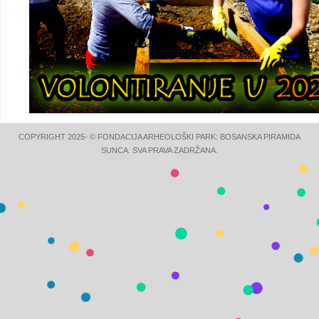
COPYRIGHT 2025- © FONDACIJA ARHEOLOŠKI PARK: BOSANSKA PIRAMIDA
SUNCA. SVA PRAVA ZADRŽANA.