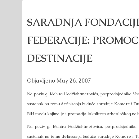
SARADNJA FONDACIJE
FEDERACIJE: PROMOC
DESTINACIJE
Objavljeno
May 26, 2007
Na poziv g. Mahira Hadžiahtmetovića, potpredsjednika V
sastanak na temu definisanja buduće saradnje Komore i Tur
BiH među kojima je i promocija lokaliteta arheološkog nal
Na poziv g. Mahira Hadžiahtmetovića, potpredsjednik
sastanak na temu definisanja buduće saradnje Komore i Tur