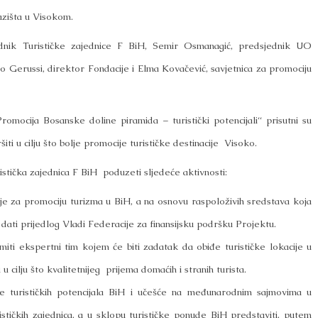
azišta u Visokom.
dnik Turističke zajednice F BiH, Semir Osmanagić, predsjednik UO
 Gerussi, direktor Fondacije i Elma Kovačević, savjetnica za promociju
mocija Bosanske doline piramida – turistički potencijali“ prisutni su
ti u cilju što bolje promocije turističke destinacije Visoko.
tička zajednica F BiH poduzeti sljedeće aktivnosti:
je za promociju turizma u BiH, a na osnovu raspoloživih sredstava koja
 dati prijedlog Vladi Federacije za finansijsku podršku Projektu.
iti ekspertni tim kojem će biti zadatak da obiđe turističke lokacije u
 cilju što kvalitetnijeg prijema domaćih i stranih turista.
 turističkih potencijala BiH i učešće na međunarodnim sajmovima u
stičkih zajednica, a u sklopu turističke ponude BiH predstaviti, putem