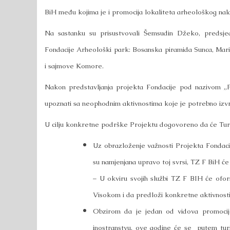
BiH među kojima je i promocija lokaliteta arheološkog nal
Na sastanku su prisustvovali Šemsudin Džeko, predsje
Fondacije Arheološki park: Bosanska piramida Sunca, Mario
i sajmove Komore.
Nakon predstavljanja projekta Fondacije pod nazivom „Pro
upoznati sa neophodnim aktivnostima koje je potrebno izvrši
U cilju konkretne podrške Projektu dogovoreno da će Turis
Uz obrazloženje važnosti Projekta Fondaci
su namjenjana upravo toj svrsi, TZ F BiH će
– U okviru svojih službi TZ F BIH će oform
Visokom i da predloži konkretne aktivnosti u
Obzirom da je jedan od vidova promocije
inostranstvu, ove godine će se putem turi