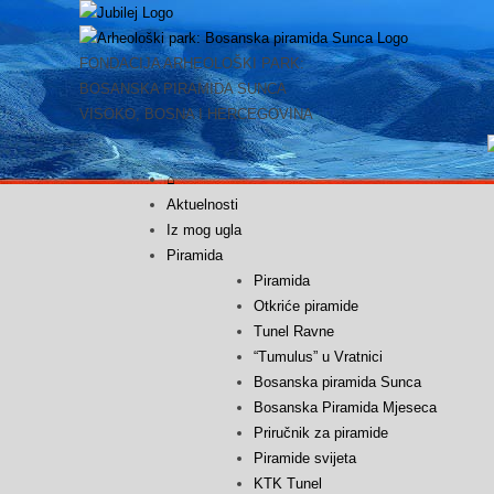
Skip
to
content
FONDACIJA ARHEOLOŠKI PARK:
BOSANSKA PIRAMIDA SUNCA
VISOKO, BOSNA I HERCEGOVINA
⌂
Aktuelnosti
Iz mog ugla
Piramida
Piramida
Otkriće piramide
Tunel Ravne
“Tumulus” u Vratnici
Bosanska piramida Sunca
Bosanska Piramida Mjeseca
Priručnik za piramide
Piramide svijeta
KTK Tunel