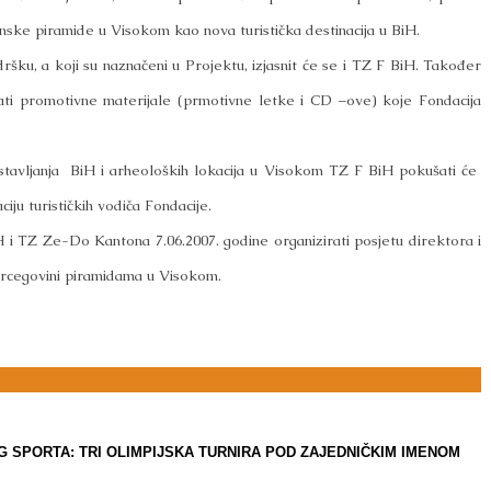
sanske piramide u Visokom kao nova turistička destinacija u BiH.
šku, a koji su naznačeni u Projektu, izjasnit će se i TZ F BiH. Također
i promotivne materijale (prmotivne letke i CD –ove) koje Fondacija
redstavljanja BiH i arheoloških lokacija u Visokom TZ F BiH pokušati će
ciju turističkih vodiča Fondacije.
i TZ Ze-Do Kantona 7.06.2007. godine organizirati posjetu direktora i
Hercegovini piramidama u Visokom.
SPORTA: TRI OLIMPIJSKA TURNIRA POD ZAJEDNIČKIM IMENOM