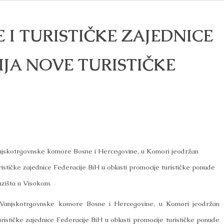
 I TURISTIČKE ZAJEDNICE
IJA NOVE TURISTIČKE
anjskotrgovnske komore Bosne i Hercegovine, u Komori jeodržan
ističke zajednice Federacije BiH u oblasti promocije turističke ponude
azišta u Visokom.
a Vanjskotrgovnske komore Bosne i Hercegovine, u Komori jeodržan
ističke zajednice Federacije BiH u oblasti promocije turističke ponude