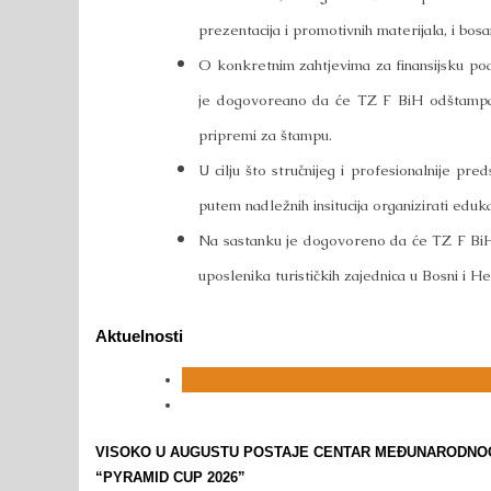
prezentacija i promotivnih materijala, i bo
O konkretnim zahtjevima za finansijsku podr
je dogovoreano da će TZ F BiH odštampat
pripremi za štampu.
U cilju što stručnijeg i profesionalnije p
putem nadležnih insitucija organizirati eduka
Na sastanku je dogovoreno da će TZ F BiH 
uposlenika turističkih zajednica u Bosni i 
Aktuelnosti
VISOKO U AUGUSTU POSTAJE CENTAR MEĐUNARODNOG 
“PYRAMID CUP 2026”