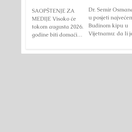
Dr. Semir Osman
SAOPŠTENJE ZA
u posjeti najveće
MEDIJE Visoko će
Budinom kipu u
tokom augusta 2026.
Vijetnamu: da li j
godine biti domaćin
važna veličina?
tri velika
Detaljnije
međunarodna
sportska događaja
okupljena pod
zajedničkim
nazivom...
Detaljnije