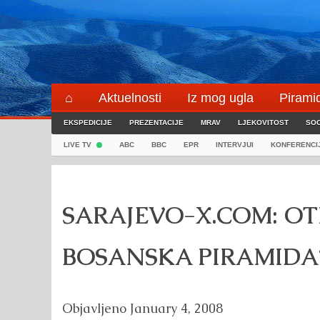
Skip
to
content
⌂
Aktuelnosti
Iz mog ugla
Pirami
EKSPEDICIJE
Blogeri
PREZENTACIJE
⌖
MRAV
LJEKOVITOST
SOC
LIVE TV
ABC
BBC
EPR
INTERVJUI
KONFERENCI
SARAJEVO-X.COM: OT
BOSANSKA PIRAMIDA
Objavljeno
January 4, 2008