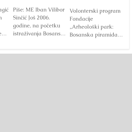
agić
Piše: ME Iban Vilibor
Dr
Volonterski program
m
Sinčić Još 2006.
od
Fondacije
godine, na početku
ot
„Arheološki park:
e
istraživanja Bosanske
V
Bosanska piramida
doline piramida, na
Sunca“ već godinama
platou Piramide
predstavlja jedan od
Sunca pronađen je...
najprepoznatljivijih
Detaljnije
segmenata projekta
Bosanske doline
piramida. Kroz...
Detaljnije