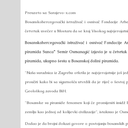
Preuzeto sa: Sarajevo-x.com
Bosanskohercegovački istraživač i osnivač Fondacije Arh
četvrtak uvečer u Mostaru da se kraj Visokog najvjerojatnij
Bosanskohercegovački istraživač i osnivač Fondacije A
piramida Sunca" Semir Osmanagić izjavio je u četvrtak u
piramida, ukupno šesta u Bosanskoj dolini piramida.
"Naša suradnica iz Zagreba otkrila je najvjerojatnije još 
proučiti kako bi sa sigurnošću utvrdili da je riječ o šestoj
Geološkog zavoda BiH.
"Bosanske su piramide fenomen koji će promijeniti imidž BiH
zemlju kao jednoj od kolijevki civilizacije", istaknuo je 
Dodao je da brojni dokazi govore o postojanju bosanskih pir