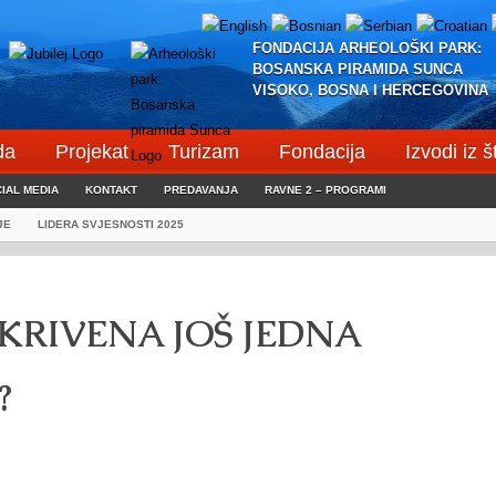
FONDACIJA ARHEOLOŠKI PARK:
BOSANSKA PIRAMIDA SUNCA
VISOKO, BOSNA I HERCEGOVINA
da
Projekat
Turizam
Fondacija
Izvodi iz 
IAL MEDIA
KONTAKT
PREDAVANJA
RAVNE 2 – PROGRAMI
JE
LIDERA SVJESNOSTI 2025
KRIVENA JOŠ JEDNA
?