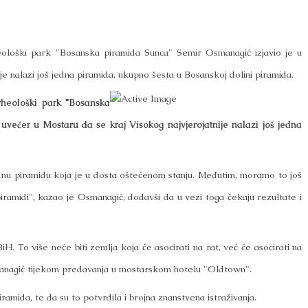
eološki park "Bosanska piramida Sunca" Semir Osmanagić izjavio je u
e nalazi još jedna piramida, ukupno šesta u Bosanskoj dolini piramida.
rheološki park "Bosanska
večer u Mostaru da se kraj Visokog najvjerojatnije nalazi još jedna
jednu piramidu koja je u dosta oštećenom stanju. Međutim, moramo to još
 piramidi", kazao je Osmanagić, dodavši da u vezi toga čekaju rezultate i
. To više neće biti zemlja koja će asocirati na rat, već će asocirati na
Osmanagić tijekom predavanja u mostarskom hotelu "Oldtown".
amida, te da su to potvrdila i brojna znanstvena istraživanja.