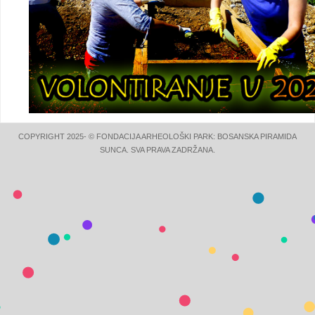
COPYRIGHT 2025- © FONDACIJA ARHEOLOŠKI PARK: BOSANSKA PIRAMIDA
SUNCA. SVA PRAVA ZADRŽANA.