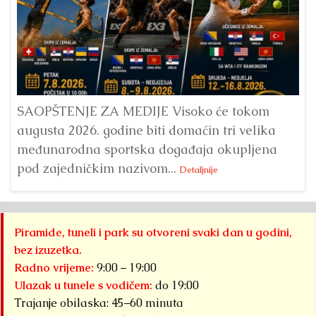
Dr
Bu
ve
SAOPŠTENJE ZA MEDIJE Visoko će tokom
augusta 2026. godine biti domaćin tri velika
međunarodna sportska događaja okupljena
pod zajedničkim nazivom...
Detaljnije
Piramide, tuneli i park su otvoreni svaki dan u godini,
bez izuzetka.
Radno vrijeme:
9:00 – 19:00
Ulazak u tunele s vodičem:
do 19:00
Trajanje obilaska: 45–60 minuta