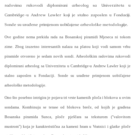
radovima rukovodi diplomirani arheolog sa Univerziteta u
Cambridge-u Andrew Lawler koji je stalno zaposlen u Fondaciji.
Sonde su urađene primjenom uobičajene arheološke metodologije.
Ove godine nema prekida rada na Bosanskoj piramidi Mjeseca ni tokom
zime. Zbog izuzetno interesantih nalaza na platou koji vodi samom vrhu
piramide otvoreno je sedam novih sondi. Arheološkim radovima rukovodi
diplomirani arheolog sa Univerziteta u Cambridge-u Andrew Lawler koji je
stalno zaposlen u Fondaciji. Sonde su urađene primjenom uobičajene
arheološke metodologije.
Ono što posebno intrigira je pojava tri vrste kamenih ploča i blokova u ovim
sondama. Kombinuju se terase od blokova breče, od kojih je građena
Bosanska piramida Sunca, ploče pješčara sa teksturom ("valovitom
mustrom") koja je karakteristična za kameni hram u Vratnici i glatke ploče