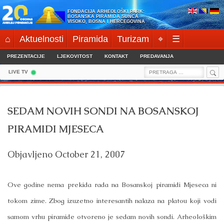
Skip
FONDACIJA ARHEOLOŠKI PARK:
to
BOSANSKA PIRAMIDA SUNCA
VISOKO, BOSNA I HERCEGOVINA
content
⌂
Aktuelnosti
Piramida
Turizam
⌖
☰
PREZENTACIJE
LJEKOVITOST
KONTAKT
PREDAVANJA
Sea
Search
LIVE TV
for:
SEDAM NOVIH SONDI NA BOSANSKOJ
PIRAMIDI MJESECA
Objavljeno
October 21, 2007
Ove godine nema prekida rada na Bosanskoj piramidi Mjeseca ni
tokom zime. Zbog izuzetno interesantih nalaza na platou koji vodi
samom vrhu piramide otvoreno je sedam novih sondi. Arheološkim