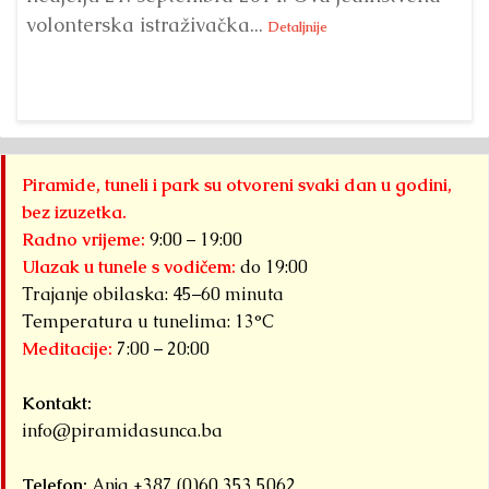
volonterska istraživačka...
Detaljnije
Det
Piramide, tuneli i park su otvoreni svaki dan u godini,
bez izuzetka.
Radno vrijeme:
9:00 – 19:00
Ulazak u tunele s vodičem:
do 19:00
Trajanje obilaska: 45–60 minuta
Temperatura u tunelima: 13°C
Meditacije:
7:00 – 20:00
Kontakt:
info@piramidasunca.ba
Telefon:
Anja +387 (0)60 353 5062