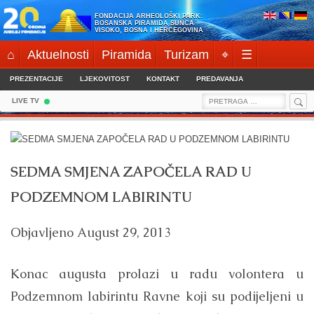
Skip
FONDACIJA ARHEOLOŠKI PARK:
to
BOSANSKA PIRAMIDA SUNCA
VISOKO, BOSNA I HERCEGOVINA
content
⌂
Aktuelnosti
Piramida
Turizam
⌖
☰
PREZENTACIJE
LJEKOVITOST
KONTAKT
PREDAVANJA
Sea
Search
LIVE TV
for:
SEDMA SMJENA ZAPOČELA RAD U
PODZEMNOM LABIRINTU
Objavljeno
August 29, 2013
Konac augusta prolazi u radu volontera u
Podzemnom labirintu Ravne koji su podijeljeni u