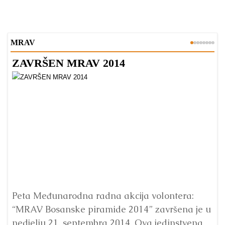
MRAV
ZAVRŠEN MRAV 2014
S
Peta Međunarodna radna akcija volontera:
M
“MRAV Bosanske piramide 2014” završena je u
Bo
nedjelju 21. septembra 2014. Ova jedinstvena
Pr