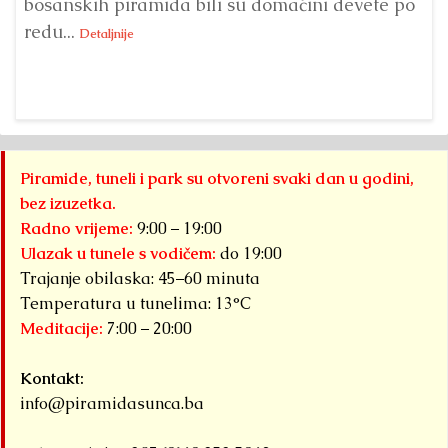
bosanskih piramida bili su domaćini devete po
Fo
redu...
Su
Detaljnije
sl
Piramide, tuneli i park su otvoreni svaki dan u godini,
bez izuzetka.
Radno vrijeme:
9:00 – 19:00
Ulazak u tunele s vodičem:
do 19:00
Trajanje obilaska: 45–60 minuta
Temperatura u tunelima: 13°C
Meditacije:
7:00 – 20:00
Kontakt:
info@piramidasunca.ba