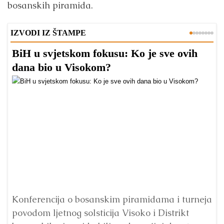
bosanskih piramida.
IZVODI IZ ŠTAMPE
BiH u svjetskom fokusu: Ko je sve ovih
D
dana bio u Visokom?
v
l
Konferencija o bosanskim piramidama i turneja
povodom ljetnog solsticija Visoko i Distrikt
Od