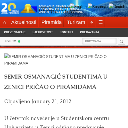
Skip
FONDACIJA ARHEOLOŠKI PARK:
to
BOSANSKA PIRAMIDA SUNCA
VISOKO, BOSNA I HERCEGOVINA
content
⌂
Aktuelnosti
Piramida
Turizam
⌖
☰
PREZENTACIJE
LJEKOVITOST
KONTAKT
PREDAVANJA
Sea
Search
LIVE TV
for:
SEMIR OSMANAGIĆ STUDENTIMA U
ZENICI PRIČAO O PIRAMIDAMA
Objavljeno
January 21, 2012
U četvrtak navečer je u Studentskom centru
Univerziteta u Zenici održano predavanje,