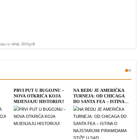
nja-u-srbiji-2018.pdf
A
PRVI PUT U BUGOJNU –
NA REDU JE AMERIČKA
DA
NOVA OTKRIĆA KOJA
TURNEJA: OD CHICAGA
HE
MIJENJAJU HISTORIJU!
DO SANTA FEA – ISTINA O
LE
NAJSTARIJIM
NA
PIRAMIDAMA STIŽE U
PO
SAD