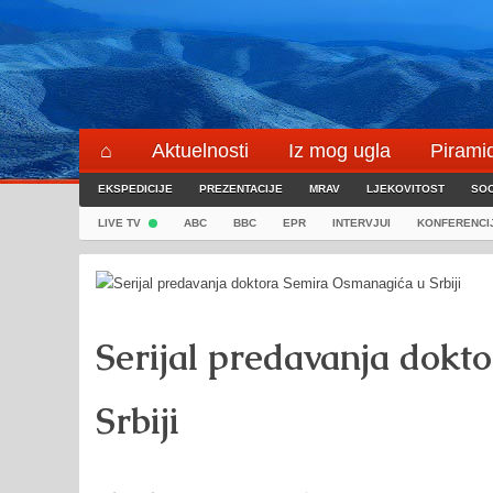
Skip
to
content
⌂
Aktuelnosti
Iz mog ugla
Pirami
EKSPEDICIJE
Blogeri
PREZENTACIJE
⌖
MRAV
LJEKOVITOST
SOC
LIVE TV
ABC
BBC
EPR
INTERVJUI
KONFERENCI
Serijal predavanja dok
Srbiji