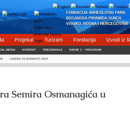
FONDACIJA ARHEOLOŠKI PARK:
BOSANSKA PIRAMIDA SUNCA
VISOKO, BOSNA I HERCEGOVINA
da
Projekat
Turizam
Fondacija
Izvodi iz 
IAL MEDIA
KONTAKT
PREDAVANJA
RAVNE 2 – PROGRAMI
JE
LIDERA SVJESNOSTI 2025
tora Semira Osmanagića u