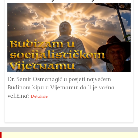
Dr. Semir Osmanagić u posjeti najvećem
Pi
Budinom kipu u Vijetnamu: da li je važna
po
veličina?
na
Detaljnije