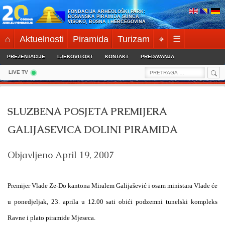
Skip
FONDACIJA ARHEOLOŠKI PARK:
to
BOSANSKA PIRAMIDA SUNCA
VISOKO, BOSNA I HERCEGOVINA
content
⌂
Aktuelnosti
Piramida
Turizam
⌖
☰
PREZENTACIJE
LJEKOVITOST
KONTAKT
PREDAVANJA
Sea
Search
LIVE TV
for:
SLUZBENA POSJETA PREMIJERA
GALIJASEVICA DOLINI PIRAMIDA
Objavljeno
April 19, 2007
Premijer Vlade Ze-Do kantona Miralem Galijašević i osam ministara Vlade će
u ponedjeljak, 23. aprila u 12.00 sati obići podzemni tunelski kompleks
Ravne i plato piramide Mjeseca.