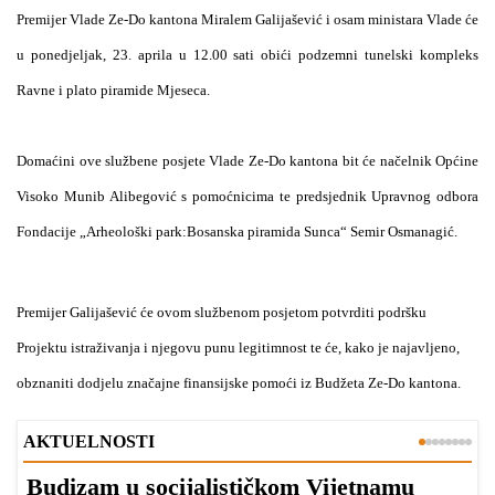
Premijer Vlade Ze-Do kantona Miralem Galijašević i osam ministara Vlade će
u ponedjeljak, 23. aprila u 12.00 sati obići podzemni tunelski kompleks
Ravne i plato piramide Mjeseca.
Domaćini ove službene posjete Vlade Ze-Do kantona bit će načelnik Općine
Visoko Munib Alibegović s pomoćnicima te predsjednik Upravnog odbora
Fondacije „Arheološki park:Bosanska piramida Sunca“ Semir Osmanagić.
Premijer Galijašević će ovom službenom posjetom potvrditi podršku
Projektu istraživanja i njegovu punu legitimnost te će, kako je najavljeno,
obznaniti dodjelu značajne finansijske pomoći iz Budžeta Ze-Do kantona.
AKTUELNOSTI
Budizam u socijalističkom Vijetnamu
R