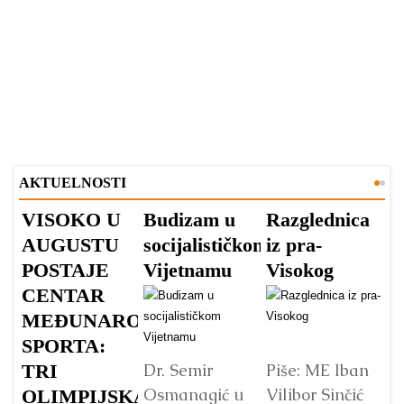
AKTUELNOSTI
VISOKO U
Budizam u
Razglednica
V
AUGUSTU
socijalističkom
iz pra-
A
POSTAJE
Vijetnamu
Visokog
V
CENTAR
v
MEĐUNARODNOG
s
SPORTA:
TRI
Dr. Semir
Piše: ME Iban
Osmanagić u
Vilibor Sinčić
OLIMPIJSKA