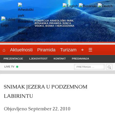
Skip
to
content
FONDACIJA ARHEOLOŠKI PARK:
BOSANSKA PIRAMIDA SUNCA
VISOKO, BOSNA I HERCEGOVINA
⌂
Aktuelnosti
Piramida
Turizam
⌖
☰
PREZENTACIJE
LJEKOVITOST
KONTAKT
PREDAVANJA
Sea
Search
LIVE TV
for:
SNIMAK JEZERA U PODZEMNOM
LABIRINTU
Objavljeno
September 22, 2010