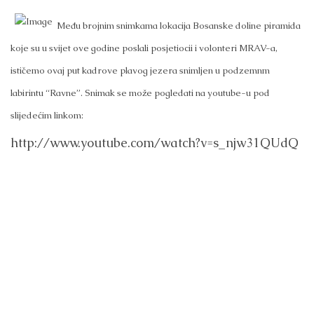
Među brojnim snimkama lokacija Bosanske doline piramida
koje su u svijet ove godine poslali posjetiocii i volonteri MRAV-a,
ističemo ovaj put kadrove plavog jezera snimljen u podzemnm
labirintu “Ravne”. Snimak se može pogledati na youtube-u pod
slijedećim linkom:
http://www.youtube.com/watch?v=s_njw31QUdQ