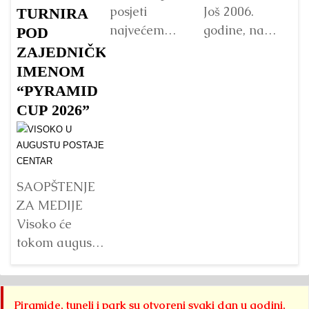
posjeti
Još 2006.
TURNIRA
Vo
najvećem
godine, na
p
POD
Budinom kipu
početku
Fo
ZAJEDNIČKIM
u Vijetnamu:
istraživanja
„
IMENOM
da li je važna
Bosanske
pa
“PYRAMID
veličina?
doline
B
CUP 2026”
piramida, na
p
Detaljnije
platou
Su
Piramide
g
Sunca
pr
SAOPŠTENJE
pronađen je...
j
ZA MEDIJE
na
Detaljnije
Visoko će
s
tokom augusta
pr
2026. godine
B
biti domaćin tri
do
velika
Piramide, tuneli i park su otvoreni svaki dan u godini,