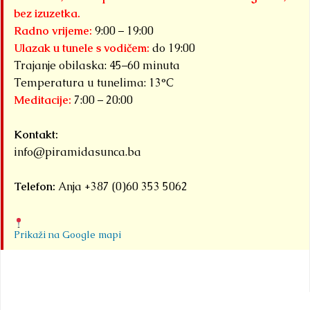
pi
međunarodna
bez izuzetka.
Kr
sportska
Radno vrijeme:
9:00 – 19:00
događaja
Ulazak u tunele s vodičem:
do 19:00
okupljena pod
Trajanje obilaska: 45–60 minuta
zajedničkim
Temperatura u tunelima: 13°C
Meditacije:
7:00 – 20:00
nazivom...
Detaljnije
Kontakt:
info@piramidasunca.ba
Telefon:
Anja +387 (0)60 353 5062
Prikaži na Google mapi