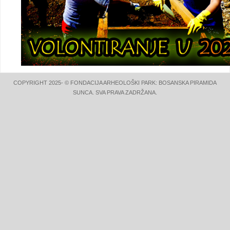
COPYRIGHT 2025- © FONDACIJA ARHEOLOŠKI PARK: BOSANSKA PIRAMIDA
SUNCA. SVA PRAVA ZADRŽANA.