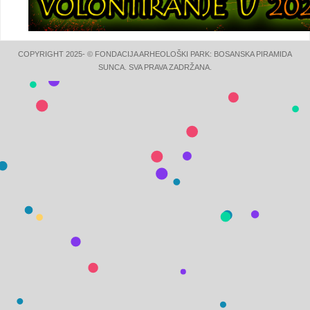
COPYRIGHT 2025- © FONDACIJA ARHEOLOŠKI PARK: BOSANSKA PIRAMIDA
SUNCA. SVA PRAVA ZADRŽANA.