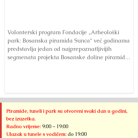
Volonterski program Fondacije „Arheološki
Po
park: Bosanska piramida Sunca“ već godinama
de
predstavlja jedan od najprepoznatljivijih
Fo
segmenata projekta Bosanske doline piramida.
Su
Kroz...
Detaljnije
Det
Piramide, tuneli i park su otvoreni svaki dan u godini,
bez izuzetka.
Radno vrijeme:
9:00 – 19:00
Ulazak u tunele s vodičem:
do 19:00