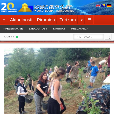
Skip
FONDACIJA ARHEOLOŠKI PARK:
to
BOSANSKA PIRAMIDA SUNCA
VISOKO, BOSNA I HERCEGOVINA
content
⌂
Aktuelnosti
Piramida
Turizam
⌖
☰
PREZENTACIJE
LJEKOVITOST
KONTAKT
PREDAVANJA
Sea
Search
LIVE TV
for: