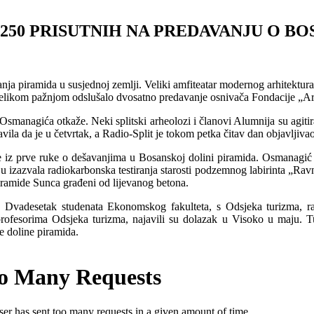
D 250 PRISUTNIH NA PREDAVANJU O 
živanja piramida u susjednoj zemlji. Veliki amfiteatar modernog arhitekt
je s velikom pažnjom odslušalo dvosatno predavanje osnivača Fondacije
Osmanagića otkaže. Neki splitski arheolozi i članovi Alumnija su agitir
ila da je u četvrtak, a Radio-Split je tokom petka čitav dan objavljivao
ije iz prve ruke o dešavanjima u Bosanskoj dolini piramida. Osmanagić
 izazvala radiokarbonska testiranja starosti podzemnog labirinta „Ravn
piramide Sunca građeni od lijevanog betona.
ja. Dvadesetak studenata Ekonomskog fakulteta, s Odsjeka turizma, 
rofesorima Odsjeka turizma, najavili su dolazak u Visoko u maju. Tur
e doline piramida.