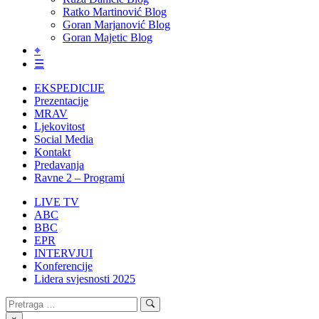
Ratko Martinović Blog
Goran Marjanović Blog
Goran Majetic Blog
⌖
☰
EKSPEDICIJE
Prezentacije
MRAV
Ljekovitost
Social Media
Kontakt
Predavanja
Ravne 2 – Programi
LIVE TV
ABC
BBC
EPR
INTERVJUI
Konferencije
Lidera svjesnosti 2025
Search
Search
for: