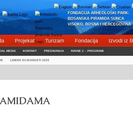
FONDACIJA ARHEOLOŠKI PARK:
BOSANSKA PIRAMIDA SUNCA
VISOKO, BOSNA I HERCEGOVINA
da
Projekat
Turizam
Fondacija
Izvodi iz 
IAL MEDIA
KONTAKT
PREDAVANJA
RAVNE 2 – PROGRAMI
JE
LIDERA SVJESNOSTI 2025
IRAMIDAMA