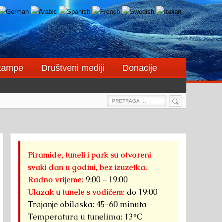
štampe
Društveni mediji
Donacije
Search
Search
for:
Piramide, tuneli i park su otvoreni
svaki dan u godini, bez izuzetka.
Radno vrijeme:
9:00 – 19:00
Ulazak u tunele s vodičem:
do 19:00
Trajanje obilaska: 45–60 minuta
Temperatura u tunelima: 13°C