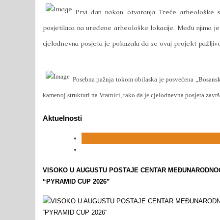
Prvi dan nakon otvaranja Treće arheološke s
posjetilaca na uređene arheološke lokacije. Među njima je
cjelodnevna posjeta je pokazala da se ovaj projekt pažljivo p
Posebna pažnja tokom obilaska je posvećena „Bosansk
kamenoj strukturi na Vratnici, tako da je cjelodnevna posjeta završe
Aktuelnosti
VISOKO U AUGUSTU POSTAJE CENTAR MEĐUNARODNOG 
“PYRAMID CUP 2026”