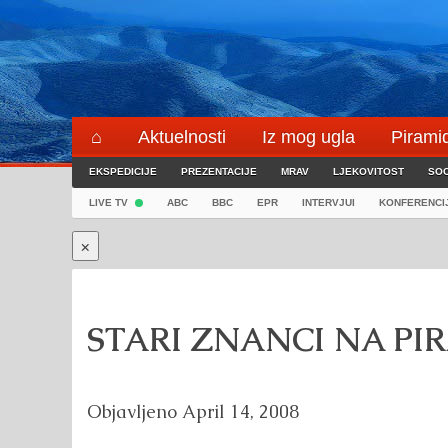
Skip
to
content
⌂
Aktuelnosti
Iz mog ugla
Pirami
EKSPEDICIJE
Blogeri
PREZENTACIJE
⌖
☰
MRAV
LJEKOVITOST
SOC
LIVE TV
ABC
BBC
EPR
INTERVJUI
KONFERENCI
×
STARI ZNANCI NA P
Objavljeno
April 14, 2008