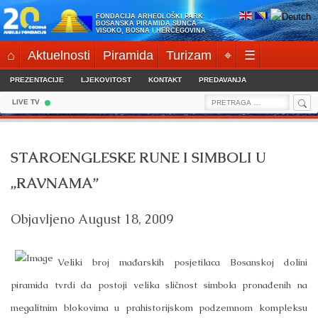
Skip
FONDACIJA ARHEOLOŠKI PARK:
to
BOSANSKA PIRAMIDA SUNCA
VISOKO, BOSNA I HERCEGOVINA
content
⌂
Aktuelnosti
Piramida
Turizam
⌖
☰
PREZENTACIJE
LJEKOVITOST
KONTAKT
PREDAVANJA
Sea
Search
LIVE TV
for:
STAROENGLESKE RUNE I SIMBOLI U
„RAVNAMA”
Objavljeno
August 18, 2009
Veliki broj mađarskih posjetilaca Bosanskoj dolini
piramida tvrdi da postoji velika sličnost simbola pronađenih na
megalitnim blokovima u prahistorijskom podzemnom kompleksu