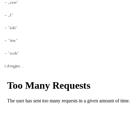
– „cen"
– „I"
– "ioh"
– "tiw"
– "eoh"
i drugim…