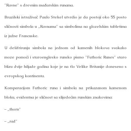
"Ravne" s drevnim mađarskim runama.
Brazilski istraživač Paulo Stekel utvrdio je da postoji oko 55 posto
sličnosti simbola u „Ravnama" sa simbolima na glozelskim tabletima
iz južne Francuske.
U dešifriranju simbola na jednom od kamenih blokova svakako
moze pomoći i staroenglesko runsko pismo "Futhoric Runes" staro
blizu dvije hiljade godina koje je na tlo Velike Britanije doneseno s
evropskog kontinenta.
Komparacijom Futhoric runa i simbola na prikazanom kamenom
bloku, evidentna je sličnost sa slijedećim runskim znakovima:
– „thorn"
– „rad"