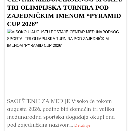
TRI OLIMPIJSKA TURNIRA POD
ZAJEDNIČKIM IMENOM “PYRAMID
CUP 2026”
Dr
Bu
ve
SAOPŠTENJE ZA MEDIJE Visoko će tokom
augusta 2026. godine biti domaćin tri velika
međunarodna sportska događaja okupljena
pod zajedničkim nazivom...
Detaljnije