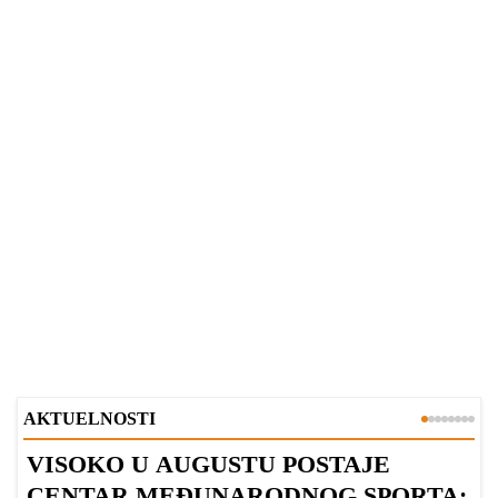
AKTUELNOSTI
VISOKO U AUGUSTU POSTAJE
B
CENTAR MEĐUNARODNOG SPORTA: