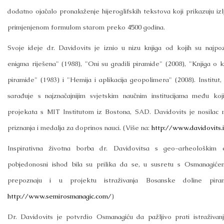
dodatno ojačalo pronalaženje hijeroglifskih tekstova koji prikazuju iz
primjenjenom formulom starom preko 4500 godina.
Svoje ideje dr. Davidovits je iznio u nizu knjiga od kojih su najpoz
enigma riješena" (1988), "Oni su gradili piramide" (2008), "Knjiga o 
piramide" (1983) i "Hemija i aplikacija geopolimera" (2008). Institut, č
sarađuje s najznačajnijim svjetskim naučnim institucijama među koj
projekata s MIT Institutom iz Bostona, SAD. Davidovits je nosilac na
priznanja i medalja za doprinos nauci. (Više na:
http://www.davidovits.
Inspirativna životna borba dr. Davidovitsa s geo-arheološkim 
pobjedonosni ishod bila su prilika da se, u susretu s Osmanagićem
prepoznaju i u projektu istraživanja Bosanske doline pira
http://www.semirosmanagic.com/
)
Dr. Davidovits je potvrdio Osmanagiću da pažljivo prati istraživ