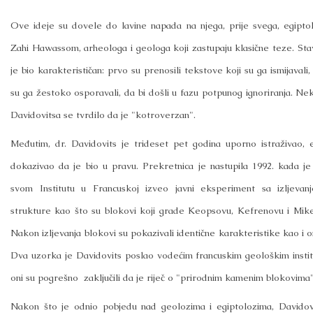
Ove ideje su dovele do lavine napada na njega, prije svega, egipt
Zahi Hawassom, arheologa i geologa koji zastupaju klasične teze. Sta
je bio karakterističan: prvo su prenosili tekstove koji su ga ismijavali
su ga žestoko osporavali, da bi došli u fazu potpunog ignoriranja. Ne
Davidovitsa se tvrdilo da je "kotroverzan".
Međutim, dr. Davidovits je trideset pet godina uporno istraživao, 
dokazivao da je bio u pravu. Prekretnica je nastupila 1992. kada je
svom Institutu u Francuskoj izveo javni eksperiment sa izljevan
strukture kao što su blokovi koji grade Keopsovu, Kefrenovu i Mik
Nakon izljevanja blokovi su pokazivali identične karakteristike kao i o
Dva uzorka je Davidovits poslao vodećim francuskim geološkim institu
oni su pogrešno zaključili da je riječ o "prirodnim kamenim blokovima"
Nakon što je odnio pobjedu nad geolozima i egiptolozima, Davidovi