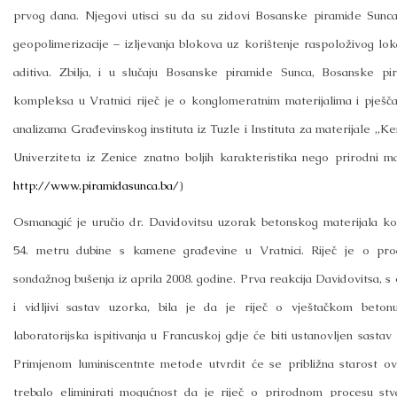
prvog dana. Njegovi utisci su da su zidovi Bosanske piramide Sunca
geopolimerizacije – izljevanja blokova uz korištenje raspoloživog lok
aditiva. Zbilja, i u slučaju Bosanske piramide Sunca, Bosanske p
kompleksa u Vratnici riječ je o konglomeratnim materijalima i pješča
analizama Građevinskog instituta iz Tuzle i Instituta za materijale „
Univerziteta iz Zenice znatno boljih karakteristika nego prirodni mat
http://www.piramidasunca.ba/
)
Osmanagić je uručio dr. Davidovitsu uzorak betonskog materijala ko
54. metru dubine s kamene građevine u Vratnici. Riječ je o pr
sondažnog bušenja iz aprila 2008. godine. Prva reakcija Davidovitsa, s
i vidljivi sastav uzorka, bila je da je riječ o vještačkom beton
laboratorijska ispitivanja u Francuskoj gdje će biti ustanovljen sastav
Primjenom luminiscentnte metode utvrdit će se približna starost o
trebalo eliminirati mogućnost da je riječ o prirodnom procesu st