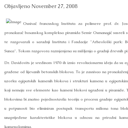
Objavljeno
November 27, 2008
Osnivač francuskog Instituta za polimere prof. dr. Jos
pronalazač bosanskog kompleksa piramida Semir Osmanagić susreli s
te razgovarali o saradnji Instituta i Fondacije "Arheološki park: 
Sunca". Tokom razgovora razmjenjena su mišljenja o gradnji drevnih pi
Dr. Davidovits je sredinom 1970-ih iznio revolucionarnu ideju da su 
građene od lijevanih betonskih blokova. To je zasnivao na pronalažen
uzorku egipatskih kamenih blokova i strukturi kamena u egipatsk
koji nemaju sve elemente kao kameni blokovi ugrađeni u piramide. 
blokovima bi znatno pojednostavila teoriju o procesu gradnje egipatsk
u potpunosti bio eliminiran postupak transporta miliona tona blo
unaprijeđene karakteristike blokova u odnosu na prirodni kam
kamenolomima.