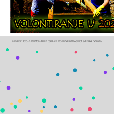
COPYRIGHT 2025- © FONDACIJA ARHEOLOŠKI PARK: BOSANSKA PIRAMIDA SUNCA. SVA PRAVA ZADRŽANA.