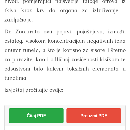
nivou, pomjerajući najsvežije taloge otrova iz
tkiva kroz krv do organa za izlučivanje –
zaključio je.
Dr. Zoccarato ovu pojavu pojašnjava, između
ostalog, visokom koncentracijom negativnih iona
unutar tunela, a što je korisno za sisare i štetno
za parazite, kao i odličnoj zasićenosti kisikom te
odsustvom bilo kakvih toksičnih elemenata u
tunelima.
Izvještaj pročitajte ovdje:
Čitaj PDF
Preuzmi PDF