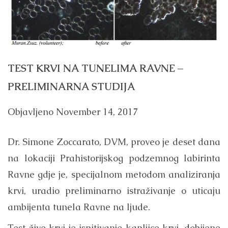
TEST KRVI NA TUNELIMA RAVNE –
PRELIMINARNA STUDIJA
Objavljeno
November 14, 2017
Dr. Simone Zoccarato, DVM, proveo je deset dana
na lokaciji Prahistorijskog podzemnog labirinta
Ravne gdje je, specijalnom metodom analiziranja
krvi, uradio preliminarno istraživanje o uticaju
ambijenta tunela Ravne na ljude.
Test žive krvi je ispitivanje kapljice krvi, dobijene