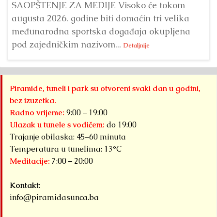
ve
SAOPŠTENJE ZA MEDIJE Visoko će tokom
augusta 2026. godine biti domaćin tri velika
međunarodna sportska događaja okupljena
pod zajedničkim nazivom...
Detaljnije
Piramide, tuneli i park su otvoreni svaki dan u godini,
bez izuzetka.
Radno vrijeme:
9:00 – 19:00
Ulazak u tunele s vodičem:
do 19:00
Trajanje obilaska: 45–60 minuta
Temperatura u tunelima: 13°C
Meditacije:
7:00 – 20:00
Kontakt:
info@piramidasunca.ba