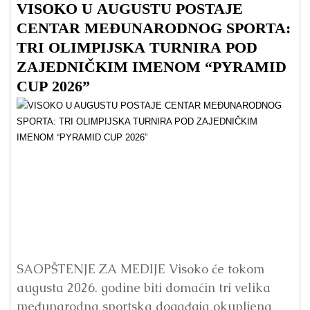
VISOKO U AUGUSTU POSTAJE
B
CENTAR MEĐUNARODNOG SPORTA:
TRI OLIMPIJSKA TURNIRA POD
ZAJEDNIČKIM IMENOM “PYRAMID
CUP 2026”
Dr
Bu
ve
SAOPŠTENJE ZA MEDIJE Visoko će tokom
augusta 2026. godine biti domaćin tri velika
međunarodna sportska događaja okupljena