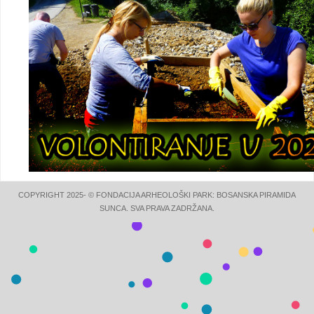
COPYRIGHT 2025- © FONDACIJA ARHEOLOŠKI PARK: BOSANSKA PIRAMIDA
SUNCA. SVA PRAVA ZADRŽANA.