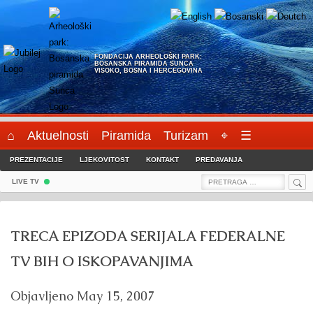
Skip
to
content
FONDACIJA ARHEOLOŠKI PARK:
BOSANSKA PIRAMIDA SUNCA
VISOKO, BOSNA I HERCEGOVINA
⌂
Aktuelnosti
Piramida
Turizam
⌖
☰
PREZENTACIJE
LJEKOVITOST
KONTAKT
PREDAVANJA
Sea
Search
LIVE TV
for:
TRECA EPIZODA SERIJALA FEDERALNE
TV BIH O ISKOPAVANJIMA
Objavljeno
May 15, 2007