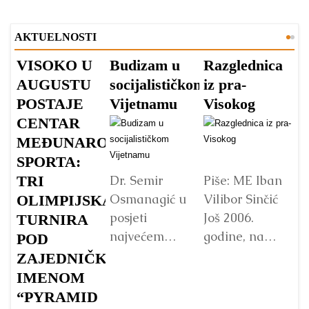
AKTUELNOSTI
VISOKO U
Budizam u
Razglednica
V
AUGUSTU
socijalističkom
iz pra-
A
POSTAJE
Vijetnamu
Visokog
V
CENTAR
v
MEĐUNARODNOG
s
SPORTA:
TRI
Dr. Semir
Piše: ME Iban
Osmanagić u
Vilibor Sinčić
OLIMPIJSKA
posjeti
Još 2006.
TURNIRA
Vo
najvećem
godine, na
p
POD
Budinom kipu
početku
Fo
ZAJEDNIČKIM
u Vijetnamu:
istraživanja
„
IMENOM
da li je važna
Bosanske
pa
“PYRAMID