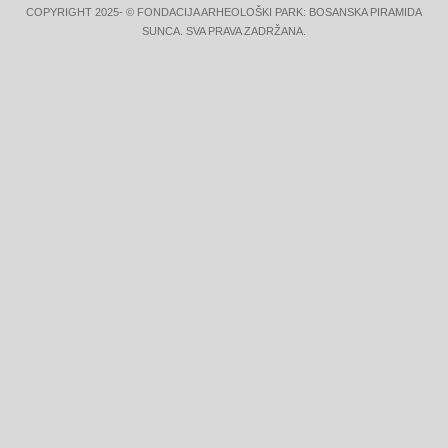
COPYRIGHT 2025- © FONDACIJA ARHEOLOŠKI PARK: BOSANSKA PIRAMIDA
SUNCA. SVA PRAVA ZADRŽANA.