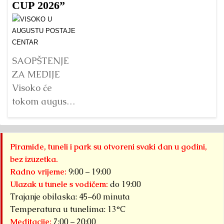
veličina?
doline
B
CUP 2026”
piramida, na
p
Detaljnije
platou
Su
Piramide
g
Sunca
pr
SAOPŠTENJE
pronađen je...
j
ZA MEDIJE
na
Detaljnije
Visoko će
s
tokom augusta
pr
2026. godine
B
biti domaćin tri
do
velika
Piramide, tuneli i park su otvoreni svaki dan u godini,
pi
međunarodna
bez izuzetka.
Kr
sportska
Radno vrijeme:
9:00 – 19:00
događaja
Ulazak u tunele s vodičem:
do 19:00
okupljena pod
Trajanje obilaska: 45–60 minuta
zajedničkim
Temperatura u tunelima: 13°C
Meditacije:
7:00 – 20:00
nazivom...