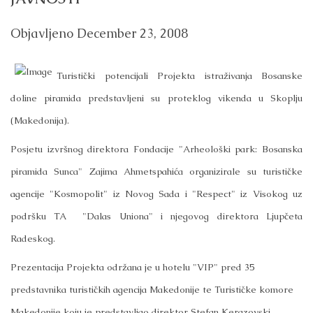
Objavljeno
December 23, 2008
Turistički potencijali Projekta istraživanja Bosanske
doline piramida predstavljeni su proteklog vikenda u Skoplju
(Makedonija).
Posjetu izvršnog direktora Fondacije "Arheološki park: Bosanska
piramida Sunca" Zajima Ahmetspahića organizirale su turističke
agencije "Kosmopolit" iz Novog Sada i "Respect" iz Visokog uz
podršku TA "Dalas Uniona" i njegovog direktora Ljupčeta
Radeskog.
Prezentacija Projekta održana je u hotelu "VIP" pred 35
predstavnika turističkih agencija Makedonije te Turističke komore
Makedonije koju je predstavljao direktor Stefan Kerazovski.