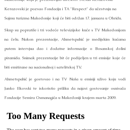
Kerazovski je pozvao Fondaciju i TA "Respect" da učestvuju na
Sajmu turizma Makedonije koji će biti održan 17. januara u Ohridu.
Skup su popratile i tri vodeće televizijske kuće s TV Makedonijom
na čelu. Nakon prezentacije, Ahmetspahić je medijskim kućama
putem intervjua dao i dodatne informacije o Bosanskoj dolini
piramida. Snimak prezentacije bit će podijeljen u tri emisije koje će
biti emitirane na nacionalnoj i satelitskoj TV.
Ahmetspahić je gostovao i na TV Naša u emisiji uživo koju vodi
Janko Ilkovski te iskoristio priliku da najavi gostovanje osnivača
Fondacije Semira Osmanagića u Makedoniji krajem marta 2009.