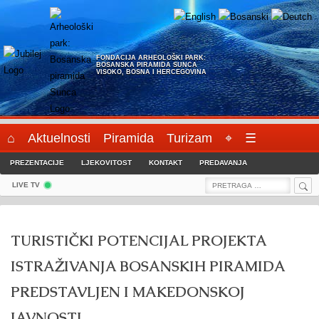
Skip
to
content
FONDACIJA ARHEOLOŠKI PARK:
BOSANSKA PIRAMIDA SUNCA
VISOKO, BOSNA I HERCEGOVINA
⌂
Aktuelnosti
Piramida
Turizam
⌖
☰
PREZENTACIJE
LJEKOVITOST
KONTAKT
PREDAVANJA
Sea
Search
LIVE TV
for:
TURISTIČKI POTENCIJAL PROJEKTA
ISTRAŽIVANJA BOSANSKIH PIRAMIDA
PREDSTAVLJEN I MAKEDONSKOJ
JAVNOSTI